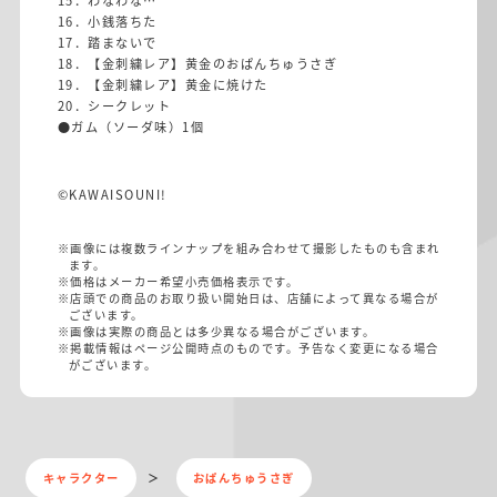
15．わなわな…
16．小銭落ちた
17．踏まないで
18．【金刺繍レア】黄金のおぱんちゅうさぎ
19．【金刺繍レア】黄金に焼けた
20．シークレット
●ガム（ソーダ味）1個
©KAWAISOUNI!
※画像には複数ラインナップを組み合わせて撮影したものも含まれ
ます。
※価格はメーカー希望小売価格表示です。
※店頭での商品のお取り扱い開始日は、店舗によって異なる場合が
ございます。
※画像は実際の商品とは多少異なる場合がございます。
※掲載情報はページ公開時点のものです。予告なく変更になる場合
がございます。
キャラクター
おぱんちゅうさぎ