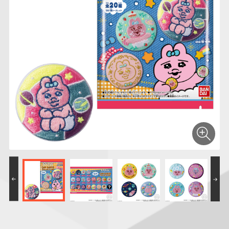
仮面ライダーシリー
キャラパキ
にふぉるめーしょん
ガンダムシリーズ
ポケモンスケールワ
アンパンマン
たまご
ま
ズ
＆スクエアシール
ールド
PROJECT R.E.D.・
つりグミ
ポケットモンスター
SMPシリーズ
サンリオキャラクタ
キャラデコ
わ
スーパー戦隊シリー
ーズ
ズ