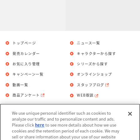
トップページ
ニュース一覧
発売カレンダー
キャラクターから探す
お気に入り管理
シリーズから探す
キャンペーン一覧
オンラインショップ
動画一覧
スタッフブログ
商品アンケート
WEB取説
We use unique personal identifier such as cookies to
お問い合わせ
個人情報保護方針
analyze our traffic and to personalize content and ads.
Please click
here
to see more details about how we use
利用規約
cookies and the retention period of each cookie. We may
sell or share information about your use of our website
Do Not Sell or Share My Personal