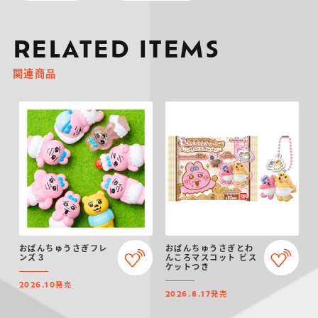
RELATED ITEMS
関連商品
おぱんちゅうさぎフレ
おぱんちゅうさぎとわ
ンズ３
んころマスコット ビス
ケットつき
発売
2026.10
発売
2026.8.17