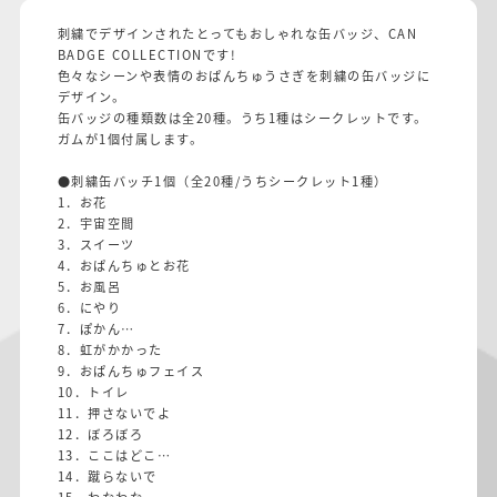
刺繍でデザインされたとってもおしゃれな缶バッジ、CAN
BADGE COLLECTIONです!
色々なシーンや表情のおぱんちゅうさぎを刺繍の缶バッジに
デザイン。
缶バッジの種類数は全20種。うち1種はシークレットです。
ガムが1個付属します。
●刺繍缶バッチ1個（全20種/うちシークレット1種）
1．お花
2．宇宙空間
3．スイーツ
4．おぱんちゅとお花
5．お風呂
6．にやり
7．ぽかん…
8．虹がかかった
9．おぱんちゅフェイス
10．トイレ
11．押さないでよ
12．ぼろぼろ
13．ここはどこ…
14．蹴らないで