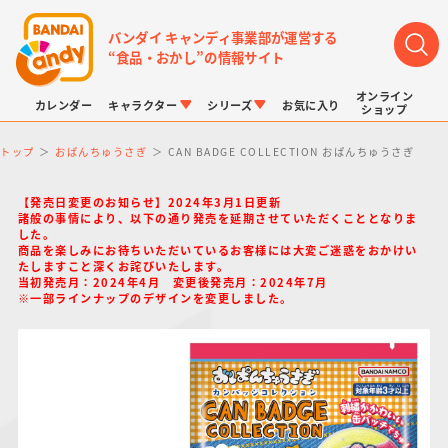
バンダイ キャンディ事業部が運営する
“食品・おかし”の情報サイト
オンライン
カレンダー
キャラクター
シリーズ
お気に入り
ショップ
トップ
おぱんちゅうさぎ
CAN BADGE COLLECTION おぱんちゅうさぎ
【発売日変更のお知らせ】2024年3月1日更新
諸般の事情により、以下の通り発売を延期させていただくこととなりま
した。
商品を楽しみにお待ちいただいているお客様には大変ご迷惑をおかけい
たしますこと深くお詫びいたします。
LINK TRAVELERS
チョコボックス
プリキュアシリーズ
チョコサプ
ドラゴンボール
ポケモンキッズ
当初発売月：2024年4月 変更後発売月：2024年7月
※一部ラインナップのデザインを変更しました。