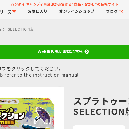
バンダイ キャンディ事業部が運営する
“食品・おかし”の情報サイト
お気に入り
オンライン
ショップ
ブログ
リーズ
 SELECTION版
タブをクリックしてください。
b refer to the instruction manual
PROJECT R.E.D.・ス
つりグミ
プリキュアシリーズ
チョコサプ
ガ
に
ーパー戦隊シリーズ
ス
スプラトゥー
SELECTION