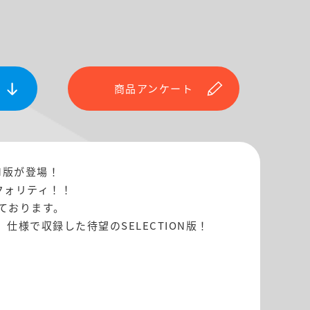
商品アンケート
N版が登場！
クォリティ！！
ております。
様で収録した待望のSELECTION版！