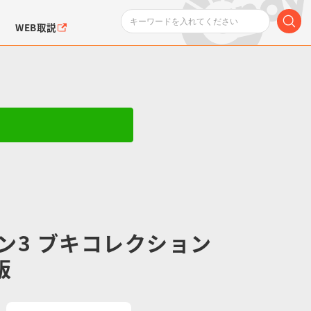
WEB取説
ンダムシリーズ
ふぉるめーしょん＆
ポケットモンスター
SMPシリーズ
ドラゴン
ポケモン
クエアシール
ン3 ブキコレクション
版