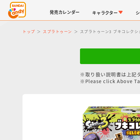
発売
カレンダー
キャラクター
シ
トップ
スプラトゥーン
スプラトゥーン3 ブキコレクション
※取り扱い説明書は上記
※Please click Above Ta
LINK TRAVELERS
チョコボックス
仮面ライダーシリーズ
キャラパキ