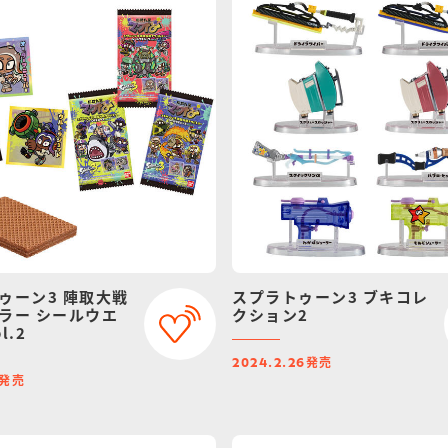
ゥーン3 陣取大戦
スプラトゥーン3 ブキコレ
ラー シールウエ
クション2
l.2
発売
2024.2.26
発売