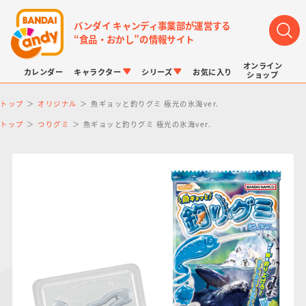
バンダイ キャンディ事業部が運営する
“食品・おかし”の情報サイト
オンライン
カレンダー
キャラクター
シリーズ
お気に入り
ショップ
トップ
オリジナル
魚ギョッと釣りグミ 極光の氷海ver.
トップ
つりグミ
魚ギョッと釣りグミ 極光の氷海ver.
LINK TRAVELERS
チョコボックス
プリキュアシリーズ
チョコサプ
ドラゴンボール
ポケモンキッズ