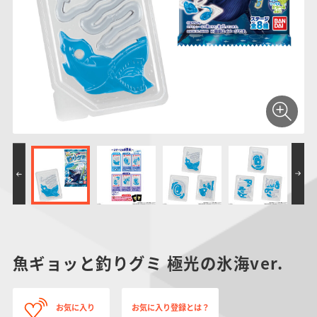
仮面ライダーシリー
キャラパキ
にふぉるめーしょん
ガンダムシリーズ
ポケモンスケールワ
アンパンマン
たまご
ま
ズ
＆スクエアシール
ールド
PROJECT R.E.D.・
つりグミ
ポケットモンスター
SMPシリーズ
サンリオキャラクタ
キャラデコ
わ
スーパー戦隊シリー
ーズ
ズ
魚ギョッと釣りグミ 極光の氷海ver.
お気に入り
お気に入り登録とは？