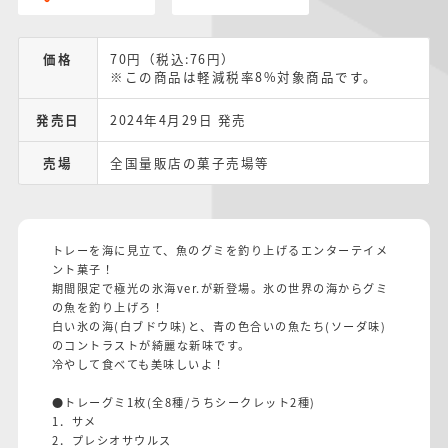
価格
70円（税込:76円）
※この商品は軽減税率8%対象商品です。
発売日
2024年4月29日 発売
売場
全国量販店の菓子売場等
トレーを海に見立て、魚のグミを釣り上げるエンターテイメ
ント菓子！
期間限定で極光の氷海ver.が新登場。氷の世界の海からグミ
の魚を釣り上げろ！
白い氷の海(白ブドウ味)と、青の色合いの魚たち(ソーダ味)
のコントラストが綺麗な新味です。
冷やして食べても美味しいよ！
●トレーグミ1枚(全8種/うちシークレット2種)
1．サメ
2．プレシオサウルス