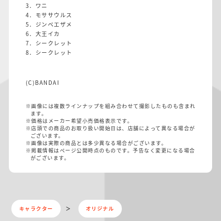
3．ワニ
4．モササウルス
5．ジンベエザメ
6．大王イカ
7．シークレット
8．シークレット
(C)BANDAI
※画像には複数ラインナップを組み合わせて撮影したものも含まれ
ます。
※価格はメーカー希望小売価格表示です。
※店頭での商品のお取り扱い開始日は、店舗によって異なる場合が
ございます。
※画像は実際の商品とは多少異なる場合がございます。
※掲載情報はページ公開時点のものです。予告なく変更になる場合
がございます。
キャラクター
オリジナル