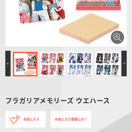
仮面ライダーシリー
キャラパキ
にふぉるめーしょん
ガンダムシリーズ
ポケモンスケールワ
アンパンマン
たまご
ま
ズ
＆スクエアシール
ールド
PROJECT R.E.D.・
つりグミ
ポケットモンスター
SMPシリーズ
サンリオキャラクタ
キャラデコ
わ
スーパー戦隊シリー
ーズ
ズ
フラガリアメモリーズ ウエハース
お気に入り
お気に入り登録とは？