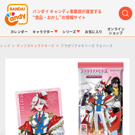
バンダイ キャンディ事業部が運営する
“食品・おかし”の情報サイト
オンライン
カレンダー
キャラクター
シリーズ
お気に入り
ショップ
トップ
サンリオキャラクターズ
フラガリアメモリーズ ウエハース
LINK TRAVELERS
チョコボックス
プリキュアシリーズ
チョコサプ
ドラゴンボール
ポケモンキッズ