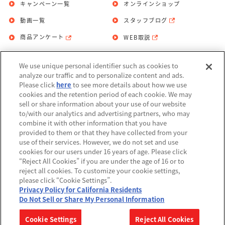
キャンペーン一覧
オンラインショップ
動画一覧
スタッフブログ
商品アンケート
WEB取説
We use unique personal identifier such as cookies to
お問い合わせ
個人情報保護方針
analyze our traffic and to personalize content and ads.
Please click
here
to see more details about how we use
利用規約
cookies and the retention period of each cookie. We may
sell or share information about your use of our website
Do Not Sell or Share My Personal
to/with our analytics and advertising partners, who may
Information
combine it with other information that you have
provided to them or that they have collected from your
アレルギー情報
use of their services. However, we do not set and use
cookies for our users under 16 years of age. Please click
“Reject All Cookies” if you are under the age of 16 or to
reject all cookies. To customize your cookie settings,
please click “Cookie Settings”.
Privacy Policy for California Residents
©BANDAI
Do Not Sell or Share My Personal Information
▼コピーライト一覧を表示する
Cookie Settings
Reject All Cookies