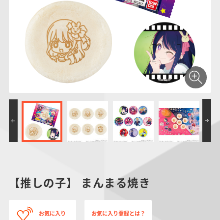
仮面ライダーシリー
キャラパキ
にふぉるめーしょん
ガンダムシリーズ
ポケモンスケールワ
アンパンマン
たまご
ま
ズ
＆スクエアシール
ールド
PROJECT R.E.D.・
つりグミ
ポケットモンスター
SMPシリーズ
サンリオキャラクタ
キャラデコ
わ
スーパー戦隊シリー
ーズ
ズ
【推しの子】 まんまる焼き
お気に入り
お気に入り登録とは？