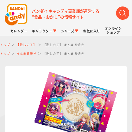
バンダイ キャンディ事業部が運営する
“食品・おかし”の情報サイト
オンライン
カレンダー
キャラクター
シリーズ
お気に入り
ショップ
トップ
【推しの子】
【推しの子】 まんまる焼き
トップ
まんまる焼き
【推しの子】 まんまる焼き
LINK TRAVELERS
チョコボックス
プリキュアシリーズ
チョコサプ
ドラゴンボール
ポケモンキッズ