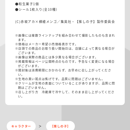
●和生菓子1個
●シール1枚入り(全10種）
(C)赤坂アカ×横槍メンゴ／集英社・【推しの子】製作委員会
※画像には複数ラインナップを組み合わせて撮影したものも含まれ
ます。
※価格はメーカー希望小売価格表示です。
※店頭での商品のお取り扱い開始日は、店舗によって異なる場合が
ございます。
※画像は実際の商品とは多少異なる場合がございます。
※掲載情報はページ公開時点のものです。予告なく変更になる場合
がございます。
※開封後は消費期限にかかわらず、お早めに召し上がってくださ
い。
※生地の黒い斑点は焦げです。品質に問題はございません。
※クリームが生地の表面についていることがありますが、品質に問
題はございません。
※召し上がり方 冷蔵庫で冷やして、そのまま召し上がってくださ
い。
キャラクター
【推しの子】