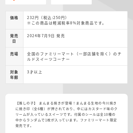
価格
232円（税込:250円）
※この商品は軽減税率8%対象商品です。
発売
2024年7月9日 発売
日
売場
全国のファミリーマート（一部店舗を除く）のチ
ルドスイーツコーナー
対象
3才以上
年齢
【推しの子】 まんまる焼きが登場！まんまる生地の今川焼き
に焼き印（全6種）が押されており、中にはカスタード味のク
リームが入っているスイーツです。付属のシールは全10種の
中からランダムで1枚が入っています。ファミリーマート限定
発売です。