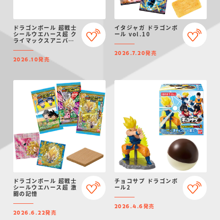
ドラゴンボール 超戦士
イタジャガ ドラゴンボ
シールウエハース超 ク
ール vol.10
ライマックスアニバー
サリー
発売
2026.7.20
発売
2026.10
ドラゴンボール 超戦士
チョコサプ ドラゴンボ
シールウエハース超 激
ール2
闘の記憶
発売
2026.4.6
発売
2026.6.22