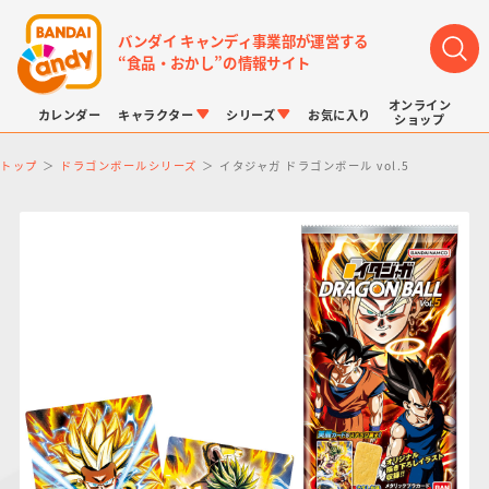
バンダイ キャンディ事業部が運営する
“食品・おかし”の情報サイト
オンライン
カレンダー
キャラクター
シリーズ
お気に入り
ショップ
トップ
ドラゴンボールシリーズ
イタジャガ ドラゴンボール vol.5
LINK TRAVELERS
チョコボックス
プリキュアシリーズ
チョコサプ
ドラゴンボール
ポケモンキッズ