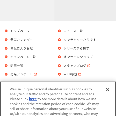
トップページ
ニュース一覧
発売カレンダー
キャラクターから探す
お気に入り管理
シリーズから探す
キャンペーン一覧
オンラインショップ
動画一覧
スタッフブログ
商品アンケート
WEB取説
We use unique personal identifier such as cookies to
お問い合わせ
個人情報保護方針
analyze our traffic and to personalize content and ads.
Please click
here
to see more details about how we use
利用規約
cookies and the retention period of each cookie. We may
sell or share information about your use of our website
Do Not Sell or Share My Personal
to/with our analytics and advertising partners, who may
Information