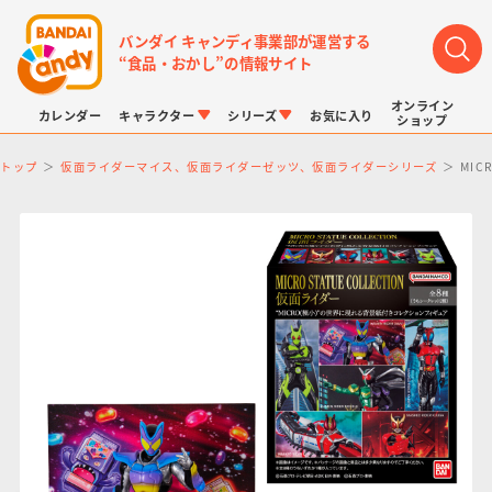
バンダイ キャンディ事業部が運営する
“食品・おかし”の情報サイト
オンライン
カレンダー
キャラクター
シリーズ
お気に入り
ショップ
トップ
仮面ライダーマイス、仮面ライダーゼッツ、仮面ライダーシリーズ
MIC
LINK TRAVELERS
チョコボックス
プリキュアシリーズ
チョコサプ
ドラゴンボール
ポケモンキッズ