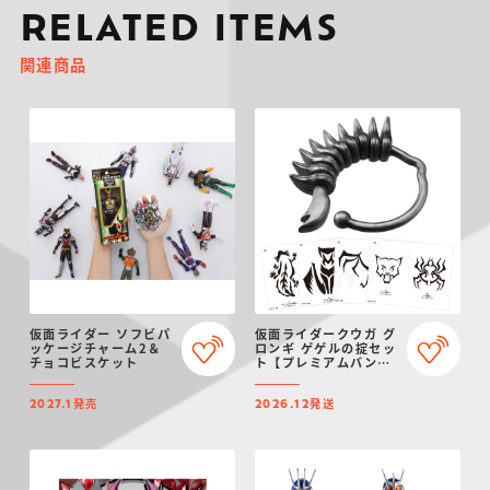
RELATED ITEMS
関連商品
仮面ライダー ソフビパ
仮面ライダークウガ グ
ッケージチャーム2＆
ロンギ ゲゲルの掟セッ
チョコビスケット
ト【プレミアムバンダ
イ限定】（リニューア
ル）
発売
発送
2027.1
2026.12