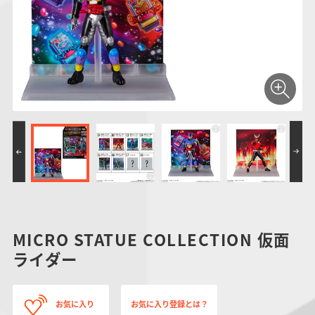
仮面ライダーシリー
キャラパキ
にふぉるめーしょん
ガンダムシリーズ
ポケモンスケールワ
アンパンマン
たまご
ま
ズ
＆スクエアシール
ールド
PROJECT R.E.D.・
つりグミ
ポケットモンスター
SMPシリーズ
サンリオキャラクタ
キャラデコ
わ
スーパー戦隊シリー
ーズ
ズ
MICRO STATUE COLLECTION 仮面
ライダー
お気に入り
お気に入り登録とは？