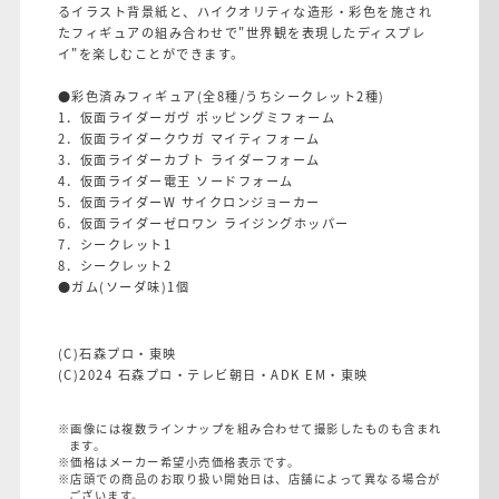
るイラスト背景紙と、ハイクオリティな造形・彩色を施され
たフィギュアの組み合わせで"世界観を表現したディスプレ
イ"を楽しむことができます。
●彩色済みフィギュア(全8種/うちシークレット2種)
1．仮面ライダーガヴ ポッピングミフォーム
2．仮面ライダークウガ マイティフォーム
3．仮面ライダーカブト ライダーフォーム
4．仮面ライダー電王 ソードフォーム
5．仮面ライダーW サイクロンジョーカー
6．仮面ライダーゼロワン ライジングホッパー
7．シークレット1
8．シークレット2
●ガム(ソーダ味)1個
(C)石森プロ・東映
(C)2024 石森プロ・テレビ朝日・ADK EM・東映
※画像には複数ラインナップを組み合わせて撮影したものも含まれ
ます。
※価格はメーカー希望小売価格表示です。
※店頭での商品のお取り扱い開始日は、店舗によって異なる場合が
ございます。