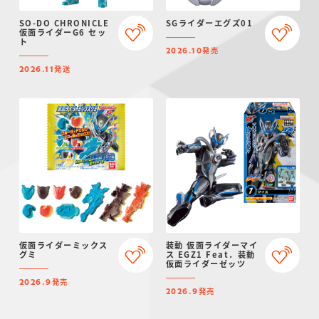
SO-DO CHRONICLE
SGライダーエグズ01
仮面ライダーG6 セッ
ト
発売
2026.10
発送
2026.11
仮面ライダーミックス
装動 仮面ライダーマイ
グミ
ス EGZ1 Feat．装動
仮面ライダーゼッツ
発売
2026.9
発売
2026.9