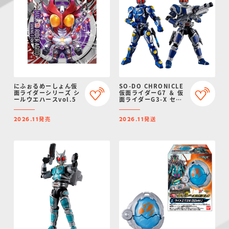
にふぉるめーしょん仮
SO-DO CHRONICLE
面ライダーシリーズ シ
仮面ライダーG7 ＆ 仮
ールウエハースvol.5
面ライダーG3-X セッ
ト
発売
発送
2026.11
2026.11