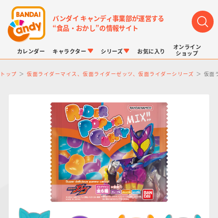
バンダイ キャンディ事業部が運営する
“食品・おかし”の情報サイト
オンライン
カレンダー
キャラクター
シリーズ
お気に入り
ショップ
トップ
仮面ライダーマイス、仮面ライダーゼッツ、仮面ライダーシリーズ
仮面
LINK TRAVELERS
チョコボックス
プリキュアシリーズ
チョコサプ
ドラゴンボール
ポケモンキッズ