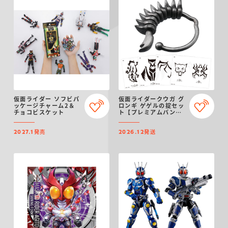
仮面ライダー ソフビパ
仮面ライダークウガ グ
ッケージチャーム2＆
ロンギ ゲゲルの掟セッ
チョコビスケット
ト【プレミアムバンダ
イ限定】（リニューア
ル）
発売
発送
2027.1
2026.12