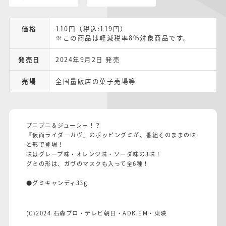
価格
110円（税込:119円）
※この商品は軽減税率8%対象商品です。
発売日
2024年9月2日 発売
売場
全国量販店の菓子売場等
プニプニ＆ジューシー！？
『仮面ライダーガヴ』のポッピングミが、番組そのままの味
と形で登場！
味はグレープ味・オレンジ味・ソーダ味の3味！
グミの形は、ガヴのマスクも入って全6種！
●グミキャンディ33g
(C)2024 石森プロ・テレビ朝日・ADK EM・東映