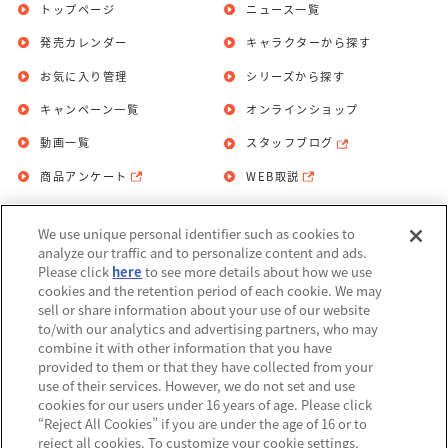
トップページ
ニュース一覧
発売カレンダー
キャラクターから探す
お気に入り管理
シリーズから探す
キャンペーン一覧
オンラインショップ
動画一覧
スタッフブログ
商品アンケート
WEB取説
We use unique personal identifier such as cookies to
お問い合わせ
個人情報保護方針
analyze our traffic and to personalize content and ads.
Please click
here
to see more details about how we use
利用規約
cookies and the retention period of each cookie. We may
sell or share information about your use of our website
Do Not Sell or Share My Personal
to/with our analytics and advertising partners, who may
Information
combine it with other information that you have
provided to them or that they have collected from your
アレルギー情報
use of their services. However, we do not set and use
cookies for our users under 16 years of age. Please click
“Reject All Cookies” if you are under the age of 16 or to
reject all cookies. To customize your cookie settings,