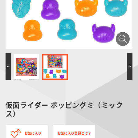
仮面ライダーシリー
キャラパキ
にふぉるめーしょん
ガンダムシリーズ
ポケモンスケールワ
アンパンマン
たまご
ま
ズ
＆スクエアシール
ールド
PROJECT R.E.D.・
つりグミ
ポケットモンスター
SMPシリーズ
サンリオキャラクタ
キャラデコ
わ
スーパー戦隊シリー
ーズ
ズ
仮面ライダー ポッピングミ（ミック
ス）
お気に入り
お気に入り登録とは？