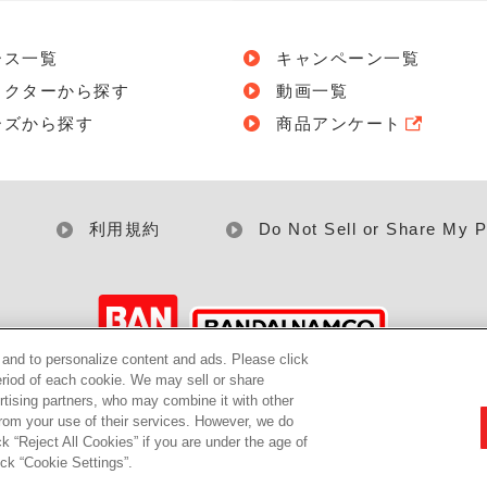
ース一覧
キャンペーン一覧
ラクターから探す
動画一覧
ーズから探す
商品アンケート
利用規約
Do Not Sell or Share My P
c and to personalize content and ads. Please click
riod of each cookie. We may sell or share
©BANDAI
rtising partners, who may combine it with other
from your use of their services. However, we do
k “Reject All Cookies” if you are under the age of
ick “Cookie Settings”.
▼コピーライト一覧を表示する