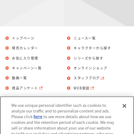
トップページ
ニュース一覧
発売カレンダー
キャラクターから探す
お気に入り管理
シリーズから探す
キャンペーン一覧
オンラインショップ
動画一覧
スタッフブログ
商品アンケート
WEB取説
We use unique personal identifier such as cookies to
お問い合わせ
個人情報保護方針
analyze our traffic and to personalize content and ads.
Please click
here
to see more details about how we use
利用規約
cookies and the retention period of each cookie. We may
sell or share information about your use of our website
Do Not Sell or Share My Personal
to/with our analytics and advertising partners, who may