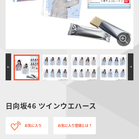
仮面ライダーシリー
キャラパキ
にふぉるめーしょん
ガンダムシリーズ
ポケモンスケールワ
アンパンマン
たまご
ま
ズ
＆スクエアシール
ールド
PROJECT R.E.D.・
つりグミ
ポケットモンスター
SMPシリーズ
サンリオキャラクタ
キャラデコ
わ
スーパー戦隊シリー
ーズ
ズ
日向坂46 ツインウエハース
お気に入り
お気に入り登録とは？