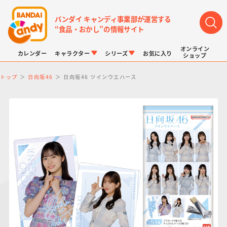
バンダイ キャンディ事業部が運営する
“食品・おかし”の情報サイト
オンライン
カレンダー
キャラクター
シリーズ
お気に入り
ショップ
トップ
日向坂46
日向坂46 ツインウエハース
LINK TRAVELERS
チョコボックス
プリキュアシリーズ
チョコサプ
ドラゴンボール
ポケモンキッズ