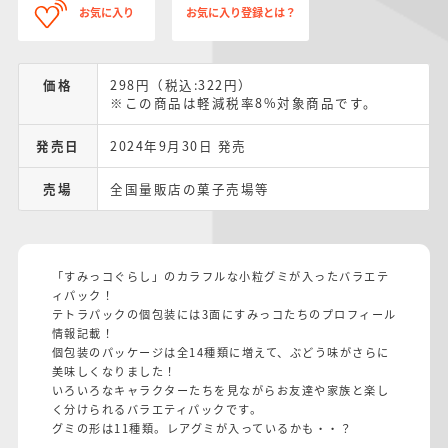
お気に入り
お気に入り登録とは？
価格
298円（税込:322円）
※この商品は軽減税率8%対象商品です。
発売日
2024年9月30日 発売
売場
全国量販店の菓子売場等
「すみっコぐらし」のカラフルな小粒グミが入ったバラエテ
ィパック！
テトラパックの個包装には3面にすみっコたちのプロフィール
情報記載！
個包装のパッケージは全14種類に増えて、ぶどう味がさらに
美味しくなりました！
いろいろなキャラクターたちを見ながらお友達や家族と楽し
く分けられるバラエティパックです。
グミの形は11種類。レアグミが入っているかも・・？