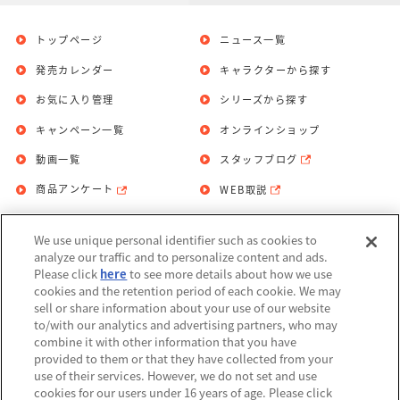
トップページ
ニュース一覧
発売カレンダー
キャラクターから探す
お気に入り管理
シリーズから探す
キャンペーン一覧
オンラインショップ
動画一覧
スタッフブログ
商品アンケート
WEB取説
We use unique personal identifier such as cookies to
お問い合わせ
個人情報保護方針
analyze our traffic and to personalize content and ads.
Please click
here
to see more details about how we use
利用規約
cookies and the retention period of each cookie. We may
sell or share information about your use of our website
Do Not Sell or Share My Personal
to/with our analytics and advertising partners, who may
Information
combine it with other information that you have
provided to them or that they have collected from your
アレルギー情報
use of their services. However, we do not set and use
cookies for our users under 16 years of age. Please click