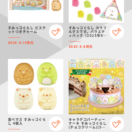
すみっコぐらし ビスケ
すみっコぐらし カラフ
ットつきチャーム
ルグミです。バラエテ
ィパック（2025年9月
リニューアル）
発売
2025.9.15
発売
2025.9.8
食べマス すみっコぐら
キャラデコパーティー
し 4個入
ケーキ すみっコぐらし
(チョコクリーム)(5号
サイズ)【2024年12月