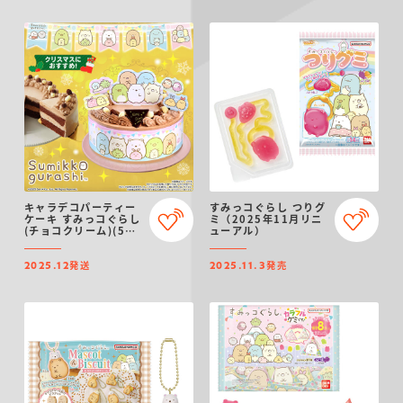
キャラデコパーティー
すみっコぐらし つりグ
ケーキ すみっコぐらし
ミ（2025年11月リニ
(チョコクリーム)(5号
ューアル）
サイズ)【2025年12月
発送・クリスマス予
発送
発売
約】
2025.12
2025.11.3