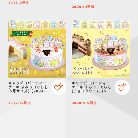
発売
発送・クリスマス予
2025.2
発送
約】
2024.12
キャラデコパーティー
キャラデコパーティー
ケーキ すみっコぐらし
ケーキ すみっコぐらし
(5号サイズ)【2024年
(チョコクリーム)(5号
12月発送・クリスマス
サイズ)
予約】
発送
発送
2024.12
2024.9.9