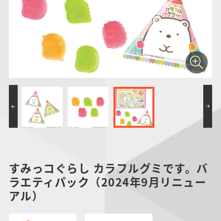
仮面ライダーシリー
キャラパキ
にふぉるめーしょん
ガンダムシリーズ
ポケモンスケールワ
アンパンマン
たまご
ま
ズ
＆スクエアシール
ールド
PROJECT R.E.D.・
つりグミ
ポケットモンスター
SMPシリーズ
サンリオキャラクタ
キャラデコ
わ
スーパー戦隊シリー
ーズ
ズ
すみっコぐらし カラフルグミです。バ
ラエティパック（2024年9月リニュー
アル）