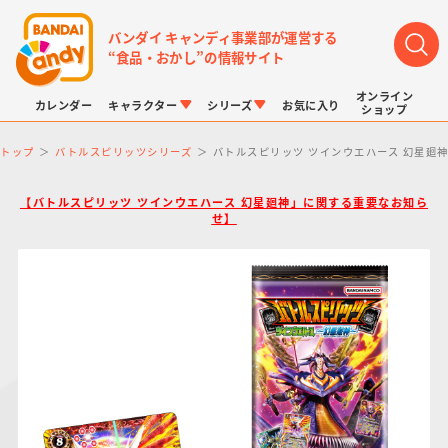
バンダイ キャンディ事業部が運営する
“食品・おかし”の情報サイト
オンライン
カレンダー
キャラクター
シリーズ
お気に入り
ショップ
トップ
バトルスピリッツシリーズ
バトルスピリッツ ツインウエハース 幻星廻
【バトルスピリッツ ツインウエハース 幻星廻神」に関する重要なお知ら
せ】
LINK TRAVELERS
チョコボックス
プリキュアシリーズ
チョコサプ
ドラゴンボール
ポケモンキッズ