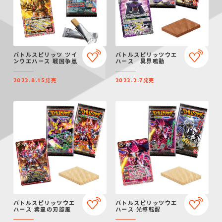
バトルスピリッツ ツイ
バトルスピリッツウエ
ンウエハース 戦国争嵐
ハース 異界鳴動
発売
発売
2022.8.15
2022.2.7
バトルスピリッツウエ
バトルスピリッツウエ
ハース 紫翠の刃旋風
ハース 光導転醒