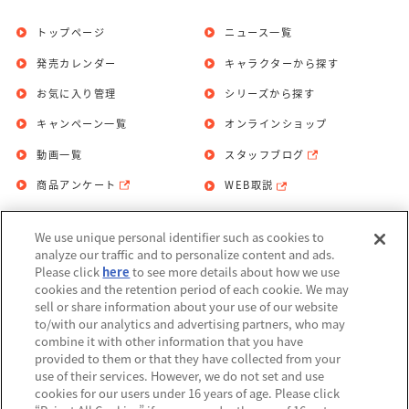
トップページ
ニュース一覧
発売カレンダー
キャラクターから探す
お気に入り管理
シリーズから探す
キャンペーン一覧
オンラインショップ
動画一覧
スタッフブログ
商品アンケート
WEB取説
We use unique personal identifier such as cookies to
お問い合わせ
個人情報保護方針
analyze our traffic and to personalize content and ads.
Please click
here
to see more details about how we use
利用規約
cookies and the retention period of each cookie. We may
sell or share information about your use of our website
Do Not Sell or Share My Personal
to/with our analytics and advertising partners, who may
Information
combine it with other information that you have
provided to them or that they have collected from your
アレルギー情報
use of their services. However, we do not set and use
cookies for our users under 16 years of age. Please click