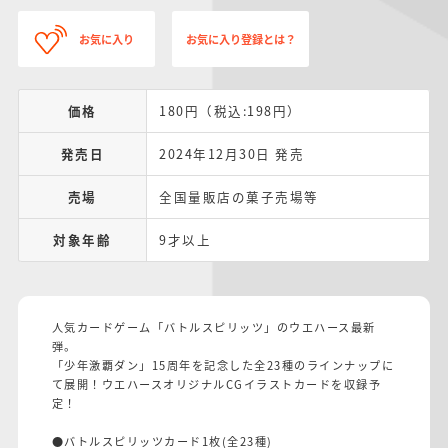
お気に入り
お気に入り登録とは？
価格
180円（税込:198円）
発売日
2024年12月30日 発売
売場
全国量販店の菓子売場等
対象年齢
9才以上
人気カードゲーム「バトルスピリッツ」のウエハース最新
弾。
「少年激覇ダン」15周年を記念した全23種のラインナップに
て展開！ウエハースオリジナルCGイラストカードを収録予
定！
●バトルスピリッツカード1枚(全23種)