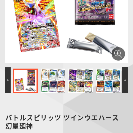
仮面ライダーシリー
キャラパキ
にふぉるめーしょん
ガンダムシリーズ
ポケモンスケールワ
アンパンマン
たまご
ま
ズ
＆スクエアシール
ールド
PROJECT R.E.D.・
つりグミ
ポケットモンスター
SMPシリーズ
サンリオキャラクタ
キャラデコ
わ
スーパー戦隊シリー
ーズ
ズ
バトルスピリッツ ツインウエハース
幻星廻神