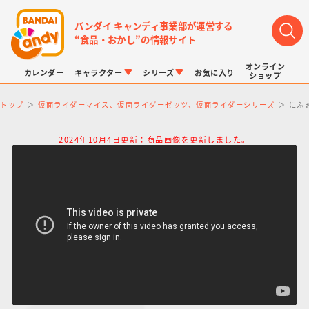
バンダイ キャンディ事業部が運営する
“食品・おかし”の情報サイト
オンライン
カレンダー
キャラクター
シリーズ
お気に入り
ショップ
トップ
仮面ライダーマイス、仮面ライダーゼッツ、仮面ライダーシリーズ
にふ
2024年10月4日更新：商品画像を更新しました。
LINK TRAVELERS
チョコボックス
プリキュアシリーズ
チョコサプ
ドラゴンボール
ポケモンキッズ