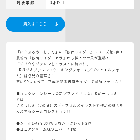
対象年齢
3才以上
購入はこちら
「にふぉるめーしょん」の『仮面ライダー』シリーズ第3弾！
最新作『仮面ライダーガヴ』から絆人や幸果が登場！
ゴチゾウやヴァレンもイラストに加わり、
URガヴ＆ヴァレン（ケーキングフォーム／ブシュエルフォー
ム）は必見の豪華さ！
更にSRはすべて、平成を彩る仮面ライダーの最強フォーム！
■コレクションシールの新ブランド「にふぉるめーしょん」
とは
にとうしん（2頭身）のディフォルメイラストで作品の魅力を
表現するシールコレクション!!
●シール1枚(全33種/うちシークレット2種)
●ココアクリーム味ウエハース1枚