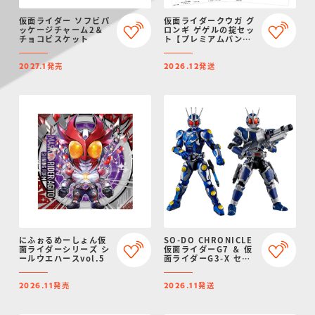
仮面ライダー ソフビパ
仮面ライダークウガ グ
ッケージチャーム2＆
ロンギ ゲゲルの掟セッ
チョコビスケット
ト【プレミアムバンダ
イ限定】（リニューア
ル）
発売
発送
2027.1
2026.12
にふぉるめーしょん仮
SO-DO CHRONICLE
面ライダーシリーズ シ
仮面ライダーG7 ＆ 仮
ールウエハースvol.5
面ライダーG3-X セッ
ト
発売
発送
2026.11
2026.11