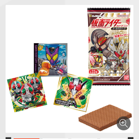
仮面ライダーシリー
キャラパキ
にふぉるめーしょん
ガンダムシリーズ
ポケモンスケールワ
アンパンマン
たまご
ま
ズ
＆スクエアシール
ールド
PROJECT R.E.D.・
つりグミ
ポケットモンスター
SMPシリーズ
サンリオキャラクタ
キャラデコ
わ
スーパー戦隊シリー
ーズ
ズ