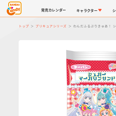
発売
カレンダー
キャラクター
シ
トップ
プリキュアシリーズ
わんだふるぷりきゅあ！ 
LINK TRAVELERS
チョコボックス
仮面ライダーシリーズ
キャラパキ