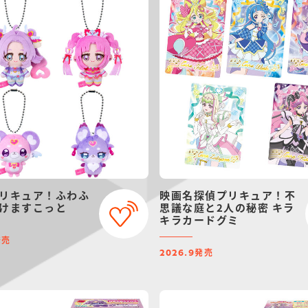
リキュア！ふわふ
映画名探偵プリキュア！不
けますこっと
思議な庭と2人の秘密 キラ
キラカードグミ
発売
発売
2026.9