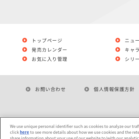
トップページ
ニュ
発売カレンダー
キャ
お気に入り管理
シリ
お問い合わせ
個人情報保護方針
We use unique personal identifier such as cookies to analyze our traf
click
here
to see more details about how we use cookies and the rete
share information about your use of our website to/with our analyti