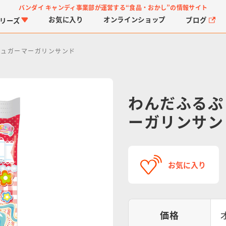
バンダイ キャンディ事業部が運営する
“食品・おかし”の情報サイト
お気に入り
オンライン
ショップ
ブログ
リーズ
シュガーマーガリンサンド
わんだふるぷ
ーガリンサン
PROJECT R.E.D.・ス
つりグミ
プリキュアシリーズ
チョコサプ
ガ
に
ーパー戦隊シリーズ
ス
お気に入り
価格