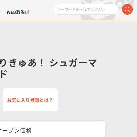
WEB取説
りきゅあ！ シュガーマ
ド
ンダムシリーズ
ふぉるめーしょん＆
ポケットモンスター
SMPシリーズ
ドラゴン
ポケモン
クエアシール
お気に入り登録とは？
オープン価格