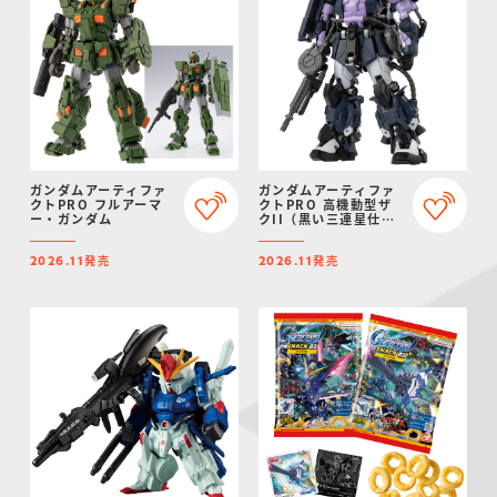
ガンダムアーティファ
ガンダムアーティファ
クトPRO フルアーマ
クトPRO 高機動型ザ
ー・ガンダム
クII（黒い三連星仕
様）
発売
発売
2026.11
2026.11