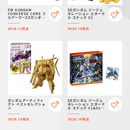
FW GUNDAM
SDガンダム ジージェ
CONVERGE CORE フ
ネレーション エターナ
ルアーマーZZガンダム
ル スナック 02
【プレミアムバンダイ
限定】
発送
発売
2026.11
2026.10
ガンダムアーティファ
SDガンダム ジージェ
クト ベストセレクショ
ネレーション エターナ
ン
ル スナック 01&02
シールバインダー【プ
レミアムバンダイ限
発売
発送
定】
2026.10
2026.10