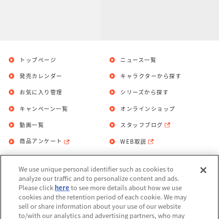
トップページ
ニュース一覧
発売カレンダー
キャラクターから探す
お気に入り管理
シリーズから探す
キャンペーン一覧
オンラインショップ
動画一覧
スタッフブログ
商品アンケート
WEB取説
We use unique personal identifier such as cookies to
お問い合わせ
個人情報保護方針
analyze our traffic and to personalize content and ads.
Please click
here
to see more details about how we use
利用規約
cookies and the retention period of each cookie. We may
sell or share information about your use of our website
Do Not Sell or Share My Personal
to/with our analytics and advertising partners, who may