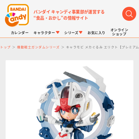
バンダイ キャンディ事業部が運営する
“食品・おかし”の情報サイト
オンライン
カレンダー
キャラクター
シリーズ
お気に入り
ショップ
トップ
機動戦士ガンダムシリーズ
キャラモビ メカぐるみ エリクト【プレミア
LINK TRAVELERS
チョコボックス
プリキュアシリーズ
チョコサプ
ドラゴンボール
ポケモンキッズ