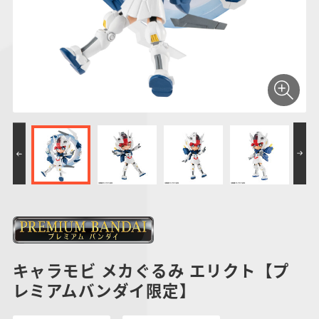
仮面ライダーシリー
キャラパキ
にふぉるめーしょん
ガンダムシリーズ
ポケモンスケールワ
アンパンマン
たまご
ま
ズ
＆スクエアシール
ールド
PROJECT R.E.D.・
つりグミ
ポケットモンスター
SMPシリーズ
サンリオキャラクタ
キャラデコ
わ
スーパー戦隊シリー
ーズ
ズ
キャラモビ メカぐるみ エリクト【プ
レミアムバンダイ限定】