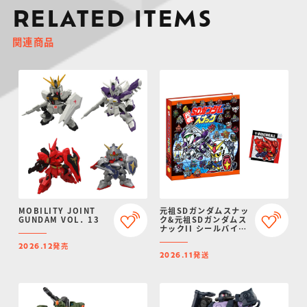
RELATED ITEMS
関連商品
MOBILITY JOINT
元祖SDガンダムスナッ
GUNDAM VOL．13
ク&元祖SDガンダムス
ナックII シールバイン
ダー【プレミアムバン
発売
ダイ限定】
2026.12
発送
2026.11