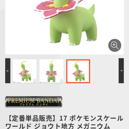
仮面ライダーシリー
キャラパキ
にふぉるめーしょん
ガンダムシリーズ
ポケモンスケールワ
アンパンマン
たまご
ま
ズ
＆スクエアシール
ールド
PROJECT R.E.D.・
つりグミ
ポケットモンスター
SMPシリーズ
サンリオキャラクタ
キャラデコ
わ
スーパー戦隊シリー
ーズ
ズ
【定番単品販売】17 ポケモンスケール
ワールド ジョウト地方 メガニウム