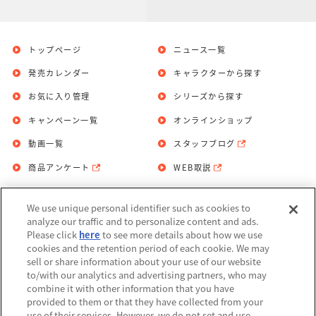
トップページ
ニュース一覧
発売カレンダー
キャラクターから探す
お気に入り管理
シリーズから探す
キャンペーン一覧
オンラインショップ
動画一覧
スタッフブログ
商品アンケート
WEB取説
We use unique personal identifier such as cookies to
お問い合わせ
個人情報保護方針
analyze our traffic and to personalize content and ads.
Please click
here
to see more details about how we use
利用規約
cookies and the retention period of each cookie. We may
sell or share information about your use of our website
Do Not Sell or Share My Personal
to/with our analytics and advertising partners, who may
Information
combine it with other information that you have
provided to them or that they have collected from your
アレルギー情報
use of their services. However, we do not set and use