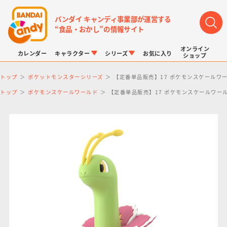
バンダイ キャンディ事業部が運営する
“食品・おかし”の情報サイト
オンライン
カレンダー
キャラクター
シリーズ
お気に入り
ショップ
トップ
ポケットモンスターシリーズ
【定番単品販売】17 ポケモンスケールワー
トップ
ポケモンスケールワールド
【定番単品販売】17 ポケモンスケールワール
LINK TRAVELERS
チョコボックス
プリキュアシリーズ
チョコサプ
ドラゴンボール
ポケモンキッズ