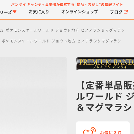
バンダイ キャンディ事業部が運営する
“食品・おかし”の情報サイト
お気に入り
オンライン
ショップ
ブログ
リーズ
12 ポケモンスケールワールド ジョウト地方 ヒノアラシ＆マグマラシ
2 ポケモンスケールワールド ジョウト地方 ヒノアラシ＆マグマラシ
【定番単品販
PROJECT R.E.D.・ス
つりグミ
プリキュアシリーズ
チョコサプ
ガ
に
ーパー戦隊シリーズ
ス
ルワールド 
＆マグマラシ
お気に入り