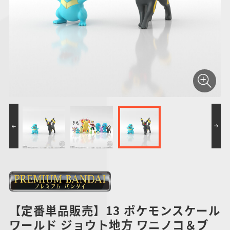
仮面ライダーシリー
キャラパキ
にふぉるめーしょん
ガンダムシリーズ
ポケモンスケールワ
アンパンマン
たまご
ま
ズ
＆スクエアシール
ールド
PROJECT R.E.D.・
つりグミ
ポケットモンスター
SMPシリーズ
サンリオキャラクタ
キャラデコ
わ
スーパー戦隊シリー
ーズ
ズ
【定番単品販売】13 ポケモンスケール
ワールド ジョウト地方 ワニノコ＆ブ