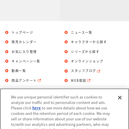
トップページ
ニュース一覧
発売カレンダー
キャラクターから探す
お気に入り管理
シリーズから探す
キャンペーン一覧
オンラインショップ
動画一覧
スタッフブログ
商品アンケート
WEB取説
We use unique personal identifier such as cookies to
お問い合わせ
個人情報保護方針
analyze our traffic and to personalize content and ads.
Please click
here
to see more details about how we use
利用規約
cookies and the retention period of each cookie. We may
sell or share information about your use of our website
Do Not Sell or Share My Personal
to/with our analytics and advertising partners, who may
Information