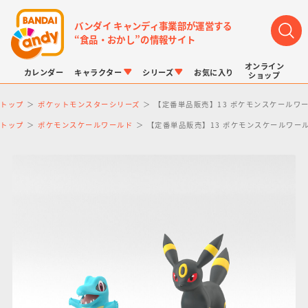
バンダイ キャンディ事業部が運営する
“食品・おかし”の情報サイト
オンライン
カレンダー
キャラクター
シリーズ
お気に入り
ショップ
トップ
ポケットモンスターシリーズ
【定番単品販売】13 ポケモンスケールワ
トップ
ポケモンスケールワールド
【定番単品販売】13 ポケモンスケールワー
LINK TRAVELERS
チョコボックス
プリキュアシリーズ
チョコサプ
ドラゴンボール
ポケモンキッズ