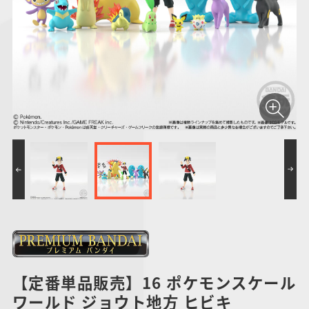
仮面ライダーシリー
キャラパキ
にふぉるめーしょん
ガンダムシリーズ
ポケモンスケールワ
アンパンマン
たまご
ま
ズ
＆スクエアシール
ールド
PROJECT R.E.D.・
つりグミ
ポケットモンスター
SMPシリーズ
サンリオキャラクタ
キャラデコ
わ
スーパー戦隊シリー
ーズ
ズ
【定番単品販売】16 ポケモンスケール
ワールド ジョウト地方 ヒビキ