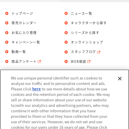
トップページ
ニュース一覧
発売カレンダー
キャラクターから探す
お気に入り管理
シリーズから探す
キャンペーン一覧
オンラインショップ
動画一覧
スタッフブログ
商品アンケート
WEB取説
We use unique personal identifier such as cookies to
お問い合わせ
個人情報保護方針
analyze our traffic and to personalize content and ads.
Please click
here
to see more details about how we use
利用規約
cookies and the retention period of each cookie. We may
sell or share information about your use of our website
Do Not Sell or Share My Personal
to/with our analytics and advertising partners, who may
Information
combine it with other information that you have
provided to them or that they have collected from your
アレルギー情報
use of their services. However, we do not set and use
cookies for our users under 16 years of age. Please click