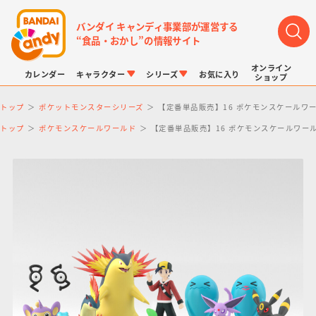
バンダイ キャンディ事業部が運営する
“食品・おかし”の情報サイト
オンライン
カレンダー
キャラクター
シリーズ
お気に入り
ショップ
トップ
ポケットモンスターシリーズ
【定番単品販売】16 ポケモンスケールワー
トップ
ポケモンスケールワールド
【定番単品販売】16 ポケモンスケールワール
LINK TRAVELERS
チョコボックス
プリキュアシリーズ
チョコサプ
ドラゴンボール
ポケモンキッズ