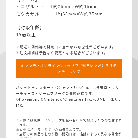
ヒコザル・・・H約25mm×W約15mm
モウカザル・・・H約65mm×W約35mm
【対象年齢】
15歳以上
※配送の関係等で発売日に届かない可能性がございます。
※注文期間は予告なく変更となる場合がございます。
キャンディオンラインショップでご利用いただける決済
方法について
ポケットモンスター・ポケモン・Pokémonは任天堂・クリ
ーチャーズ・ゲームフリークの登録商標です。
©Pokémon. ©Nintendo/Creatures Inc./GAME FREAK
inc.
※画像には複数ラインナップを組み合わせて撮影したものも含まれ
ます。
※価格はメーカー希望小売価格表示です。
※店頭での商品のお取り扱い開始日は、店舗によって異なる場合が