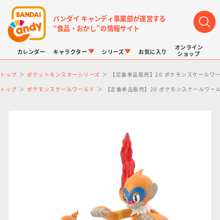
バンダイ キャンディ事業部が運営する
“食品・おかし”の情報サイト
オンライン
カレンダー
キャラクター
シリーズ
お気に入り
ショップ
トップ
ポケットモンスターシリーズ
【定番単品販売】20 ポケモンスケールワ
トップ
ポケモンスケールワールド
【定番単品販売】20 ポケモンスケールワー
LINK TRAVELERS
チョコボックス
プリキュアシリーズ
チョコサプ
ドラゴンボール
ポケモンキッズ