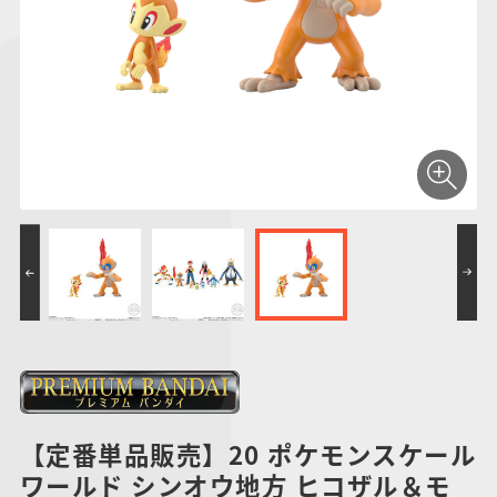
仮面ライダーシリー
キャラパキ
にふぉるめーしょん
ガンダムシリーズ
ポケモンスケールワ
アンパンマン
たまご
ま
ズ
＆スクエアシール
ールド
PROJECT R.E.D.・
つりグミ
ポケットモンスター
SMPシリーズ
サンリオキャラクタ
キャラデコ
わ
スーパー戦隊シリー
ーズ
ズ
【定番単品販売】20 ポケモンスケール
ワールド シンオウ地方 ヒコザル＆モ