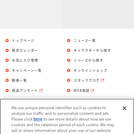
トップページ
ニュース一覧
発売カレンダー
キャラクターから探す
お気に入り管理
シリーズから探す
キャンペーン一覧
オンラインショップ
動画一覧
スタッフブログ
商品アンケート
WEB取説
We use unique personal identifier such as cookies to
お問い合わせ
個人情報保護方針
analyze our traffic and to personalize content and ads.
Please click
here
to see more details about how we use
利用規約
cookies and the retention period of each cookie. We may
sell or share information about your use of our website
Do Not Sell or Share My Personal