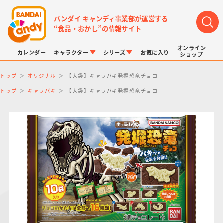
バンダイ キャンディ事業部が運営する
“食品・おかし”の情報サイト
オンライン
カレンダー
キャラクター
シリーズ
お気に入り
ショップ
トップ
オリジナル
【大袋】キャラパキ発掘恐竜チョコ
トップ
キャラパキ
【大袋】キャラパキ発掘恐竜チョコ
LINK TRAVELERS
チョコボックス
プリキュアシリーズ
チョコサプ
ドラゴンボール
ポケモンキッズ