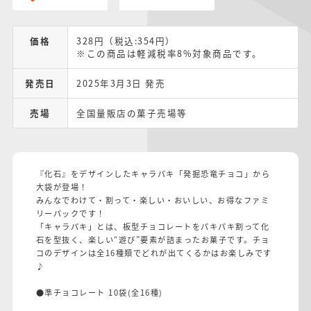
価格
328円（税込:354円）
※この商品は軽減税率8%対象商品です。
発売日
2025年3月3日 発売
売場
全国量販店の菓子売場等
『化石』をデザインしたキャラパキ「発掘恐竜チョコ」から
大袋が登場！
みんなでわけて・割って・楽しい・おいしい、お得なファミ
リーパックです！
「キャラパキ」とは、板型チョコレートをパキパキ割って化
石を型抜く、楽しい“遊び”要素が詰まったお菓子です。チョ
コのデザインは全16種類でどれが出てくるかはお楽しみです
♪
●準チョコレート 10袋(全16種)