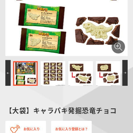
仮面ライダーシリー
キャラパキ
にふぉるめーしょん
ガンダムシリーズ
ポケモンスケールワ
アンパンマン
たまご
ま
ズ
＆スクエアシール
ールド
PROJECT R.E.D.・
つりグミ
ポケットモンスター
SMPシリーズ
サンリオキャラクタ
キャラデコ
わ
スーパー戦隊シリー
ーズ
ズ
【大袋】キャラパキ発掘恐竜チョコ
お気に入り
お気に入り登録とは？