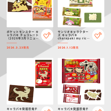
ポケットモンスター キ
サンリオキャラクター
ャラパキ チョコレート
ズ キャラパキ
（2026年3月リニュー
charapaki my rich
アル）
～宇治抹茶～
発売
発売
2026.3.23
2026.1.12
キャラパキ発掘恐竜チ
キャラパキ発掘恐竜チ