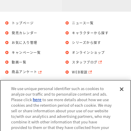
トップページ
ニュース一覧
発売カレンダー
キャラクターから探す
お気に入り管理
シリーズから探す
キャンペーン一覧
オンラインショップ
動画一覧
スタッフブログ
商品アンケート
WEB取説
We use unique personal identifier such as cookies to
お問い合わせ
個人情報保護方針
analyze our traffic and to personalize content and ads.
Please click
here
to see more details about how we use
利用規約
cookies and the retention period of each cookie. We may
sell or share information about your use of our website
Do Not Sell or Share My Personal
to/with our analytics and advertising partners, who may
Information
combine it with other information that you have
provided to them or that they have collected from your
アレルギー情報