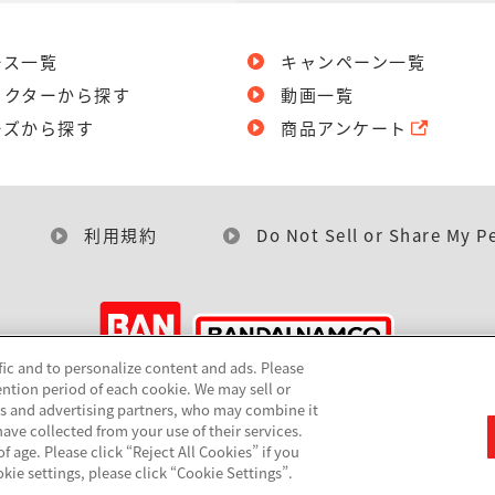
ース一覧
キャンペーン一覧
ラクターから探す
動画一覧
ーズから探す
商品アンケート
利用規約
Do Not Sell or Share My P
fic and to personalize content and ads. Please
ntion period of each cookie. We may sell or
©BANDAI
cs and advertising partners, who may combine it
ave collected from your use of their services.
 age. Please click “Reject All Cookies” if you
okie settings, please click “Cookie Settings”.
▼コピーライト一覧を表示する