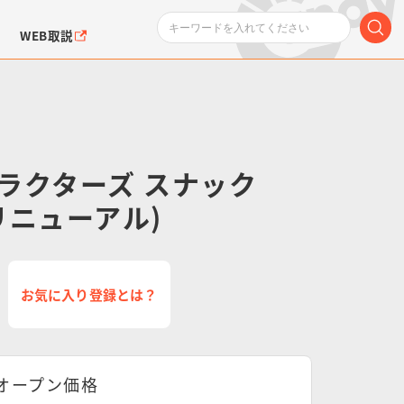
WEB取説
ラクターズ スナック
月リニューアル)
ンダムシリーズ
ふぉるめーしょん＆
ポケットモンスター
SMPシリーズ
ドラゴン
ポケモン
クエアシール
お気に入り登録とは？
オープン価格