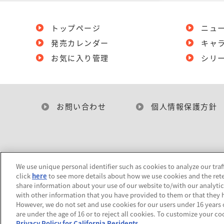
トップページ
ニュ
発売カレンダー
キャ
お気に入り管理
シリ
お問い合わせ
個人情報保護方針
We use unique personal identifier such as cookies to analyze our traf
click
here
to see more details about how we use cookies and the rete
share information about your use of our website to/with our analyti
with other information that you have provided to them or that they h
However, we do not set and use cookies for our users under 16 years of
are under the age of 16 or to reject all cookies. To customize your co
Privacy Policy for California Residents