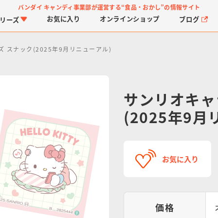
バンダイ キャンディ事業部が運営する
“食品・おかし”の情報サイト
お気に入り
オンライン
ショップ
ブログ
リーズ
 スナック(2025年9月リニューアル)
サンリオキャ
(2025年9
PROJECT R.E.D.・ス
つりグミ
プリキュアシリーズ
チョコサプ
ガ
に
ーパー戦隊シリーズ
ス
お気に入り
価格