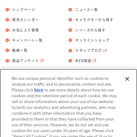
トップページ
ニュース一覧
発売カレンダー
キャラクターから探す
お気に入り管理
シリーズから探す
キャンペーン一覧
オンラインショップ
動画一覧
スタッフブログ
商品アンケート
WEB取説
We use unique personal identifier such as cookies to
お問い合わせ
個人情報保護方針
analyze our traffic and to personalize content and ads.
Please click
here
to see more details about how we use
利用規約
cookies and the retention period of each cookie. We may
sell or share information about your use of our website
Do Not Sell or Share My Personal
to/with our analytics and advertising partners, who may
Information
combine it with other information that you have
provided to them or that they have collected from your
アレルギー情報
use of their services. However, we do not set and use
cookies for our users under 16 years of age. Please click
“Reject All Cookies” if you are under the age of 16 or to