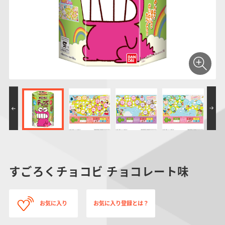
仮面ライダーシリー
キャラパキ
にふぉるめーしょん
ガンダムシリーズ
ポケモンスケールワ
アンパンマン
たまご
ま
ズ
＆スクエアシール
ールド
PROJECT R.E.D.・
つりグミ
ポケットモンスター
SMPシリーズ
サンリオキャラクタ
キャラデコ
わ
スーパー戦隊シリー
ーズ
ズ
すごろくチョコビ チョコレート味
お気に入り
お気に入り登録とは？