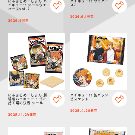
にふぉるめーしょん ハ
ハイキュー!! ウエハー
イキュー!! シールウエ
ス7
ハースvol.2
発売
2026.6.1
発売
2026.9
にふぉるめーしょん 劇
ハイキュー!! 缶バッジ
場版ハイキュー!! ゴミ
ビスケット
捨て場の決戦 シールウ
エハース
発売
2025.4.28
発売
2025.11.24