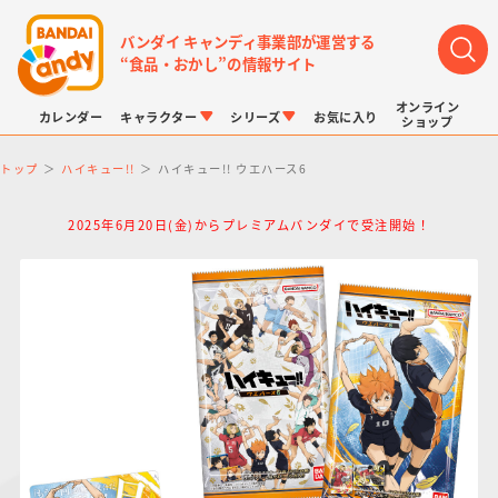
バンダイ キャンディ事業部が運営する
“食品・おかし”の情報サイト
オンライン
カレンダー
キャラクター
シリーズ
お気に入り
ショップ
トップ
ハイキュー!!
ハイキュー!! ウエハース6
2025年6月20日(金)からプレミアムバンダイで受注開始！
LINK TRAVELERS
チョコボックス
プリキュアシリーズ
チョコサプ
ドラゴンボール
ポケモンキッズ