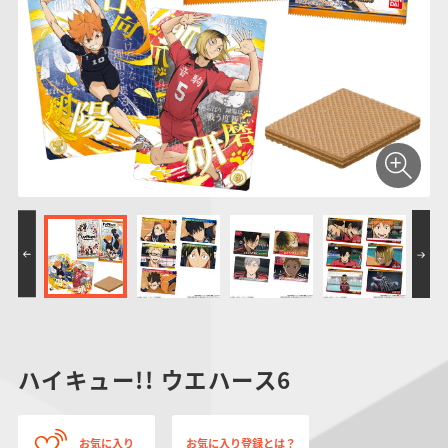
仮面ライダーシリー
キャラパキ
にふぉるめーしょん
ガンダムシリーズ
ポケモンスケールワ
アンパンマン
たまご
ま
ズ
＆スクエアシール
ールド
PROJECT R.E.D.・
つりグミ
ポケットモンスター
SMPシリーズ
サンリオキャラクタ
キャラデコ
わ
スーパー戦隊シリー
ーズ
ズ
ハイキュー!! ウエハース6
お気に入り
お気に入り登録とは？