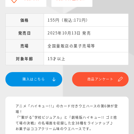
価格
155円（税込:171円）
発売日
2025年10月13日 発売
売場
全国量販店の菓子売場等
対象年齢
15才以上
購入はこちら
商品アンケート
アニメ「ハイキュー!!」のカード付きウエハースの第6弾が登
場！
「“繋がる”学校ビジュアル」と『劇場版ハイキュー!! ゴミ捨
て場の決戦』の名場面を収録した全38種をラインナップ♪
お菓子はココアクリーム味のウエハースです。