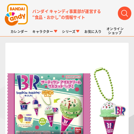
バンダイ キャンディ事業部が運営する
“食品・おかし”の情報サイト
オンライン
カレンダー
キャラクター
シリーズ
お気に入り
ショップ
LINK TRAVELERS
チョコボックス
プリキュアシリーズ
チョコサプ
ドラゴンボール
ポケモンキッズ