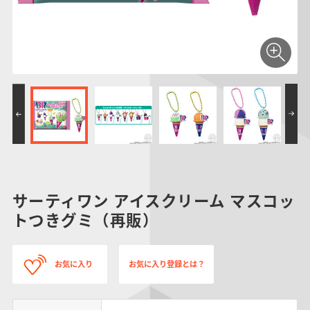
仮面ライダーシリー
キャラパキ
にふぉるめーしょん
ガンダムシリーズ
ポケモンスケールワ
アンパンマン
たまご
ま
ズ
＆スクエアシール
ールド
PROJECT R.E.D.・
つりグミ
ポケットモンスター
SMPシリーズ
サンリオキャラクタ
キャラデコ
わ
スーパー戦隊シリー
ーズ
ズ
サーティワン アイスクリーム マスコッ
トつきグミ（再販）
お気に入り
お気に入り登録とは？