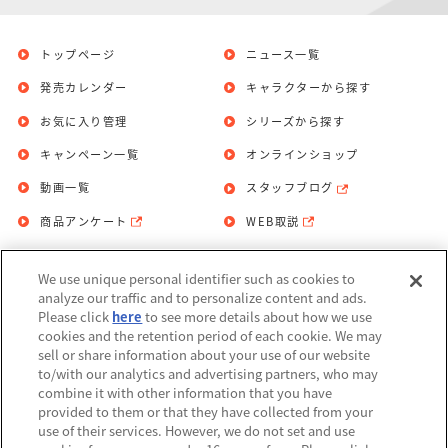
トップページ
ニュース一覧
発売カレンダー
キャラクターから探す
お気に入り管理
シリーズから探す
キャンペーン一覧
オンラインショップ
動画一覧
スタッフブログ
商品アンケート
WEB取説
We use unique personal identifier such as cookies to
お問い合わせ
個人情報保護方針
analyze our traffic and to personalize content and ads.
Please click
here
to see more details about how we use
利用規約
cookies and the retention period of each cookie. We may
sell or share information about your use of our website
Do Not Sell or Share My Personal
to/with our analytics and advertising partners, who may
Information
combine it with other information that you have
provided to them or that they have collected from your
アレルギー情報
use of their services. However, we do not set and use