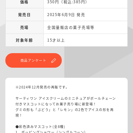
価格
350円（税込:385円）
発売日
2025年6月9日 発売
売場
全国量販店の菓子売場等
対象年齢
15才以上
商品アンケート
※2024年12月発売の再販です。
サーティワン アイスクリームのミニチュアがボールチェーン
付きマスコットになってお菓子売り場に新登場！
グミの形も「ぶどう」と「レモン」の2色でアイスの形を再
現！
●彩色済みマスコット(全8種)
1．ポッピングシャワー（シングルコーン）