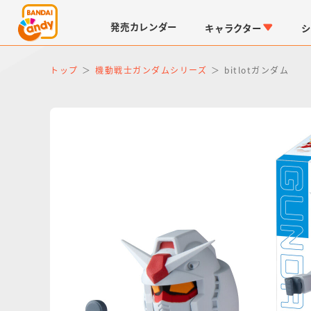
発売
カレンダー
キャラクター
シ
トップ
機動戦士ガンダムシリーズ
bitlotガンダム
LINK TRAVELERS
チョコボックス
仮面ライダーシリーズ
キャラパキ