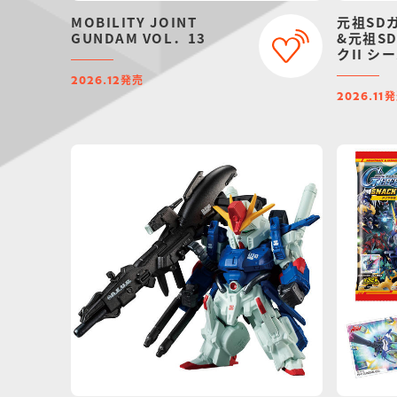
MOBILITY JOINT
元祖SD
GUNDAM VOL．13
&元祖S
クII 
【プレミ
発売
2026.12
定】
発
2026.11