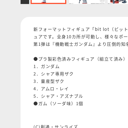
新フォーマットフィギュア「bit lot（
ュアです。全身10カ所が可動し、様々なポ
第1弾は『機動戦士ガンダム』より圧倒的知
●プラ製彩色済みフィギュア（組立て済み）
1．ガンダム
2．シャア専用ザク
3．量産型ザク
4．アムロ・レイ
5．シャア・アズナブル
●ガム（ソーダ味）1個
(C)創通・サンライズ