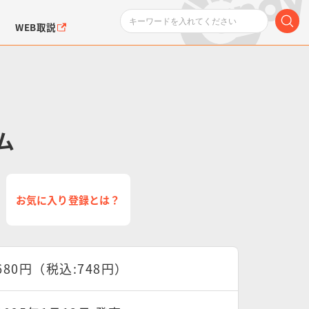
WEB取説
ダム
ンダムシリーズ
ふぉるめーしょん＆
ポケットモンスター
SMPシリーズ
ドラゴン
ポケモン
お気に入り登録とは？
クエアシール
680円（税込:748円）