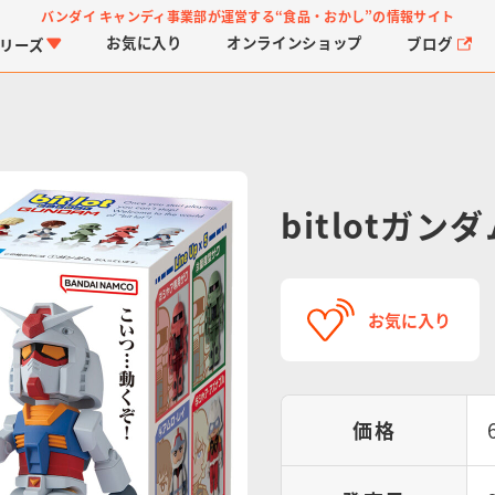
バンダイ キャンディ事業部が運営する
“食品・おかし”の情報サイト
お気に入り
オンライン
ショップ
ブログ
リーズ
bitlotガン
PROJECT R.E.D.・ス
つりグミ
プリキュアシリーズ
チョコサプ
ガ
に
お気に入り
ーパー戦隊シリーズ
ス
価格