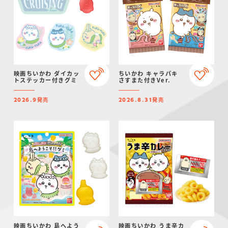
映画ちいかわ ダイカッ
ちいかわ キャラパキ
トステッカー付きグミ
さすまた付きVer.
発売
発売
2026.9
2026.8.31
映画ちいかわ 島へよう
映画ちいかわ うま辛カ