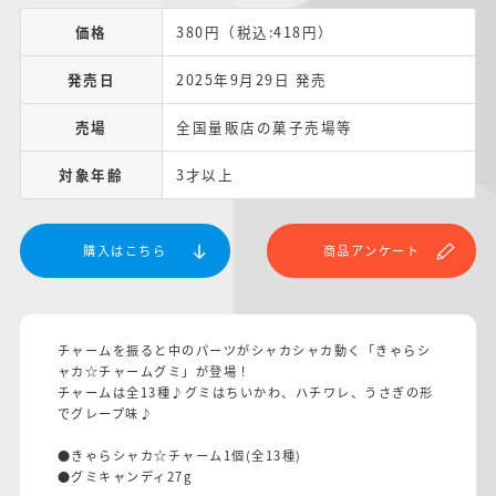
価格
380円（税込:418円）
発売日
2025年9月29日 発売
売場
全国量販店の菓子売場等
対象年齢
3才以上
購入はこちら
商品アンケート
チャームを振ると中のパーツがシャカシャカ動く「きゃらシ
ャカ☆チャームグミ」が登場！
チャームは全13種♪グミはちいかわ、ハチワレ、うさぎの形
でグレープ味♪
●きゃらシャカ☆チャーム1個(全13種)
●グミキャンディ27g