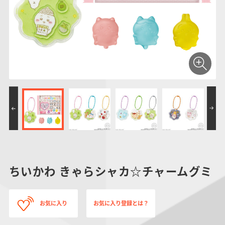
仮面ライダーシリー
キャラパキ
にふぉるめーしょん
ガンダムシリーズ
ポケモンスケールワ
アンパンマン
たまご
ま
ズ
＆スクエアシール
ールド
PROJECT R.E.D.・
つりグミ
ポケットモンスター
SMPシリーズ
サンリオキャラクタ
キャラデコ
わ
スーパー戦隊シリー
ーズ
ズ
ちいかわ きゃらシャカ☆チャームグミ
お気に入り
お気に入り登録とは？