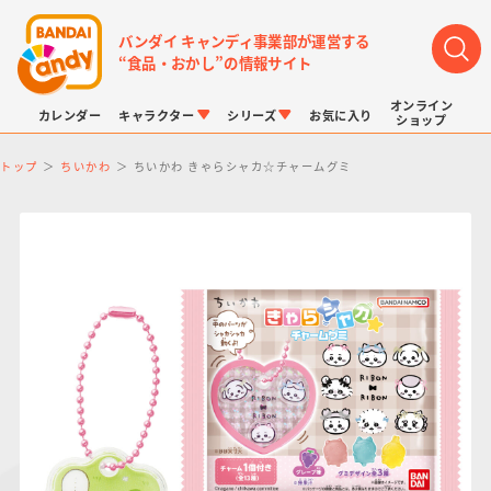
バンダイ キャンディ事業部が運営する
“食品・おかし”の情報サイト
オンライン
カレンダー
キャラクター
シリーズ
お気に入り
ショップ
トップ
ちいかわ
ちいかわ きゃらシャカ☆チャームグミ
LINK TRAVELERS
チョコボックス
プリキュアシリーズ
チョコサプ
ドラゴンボール
ポケモンキッズ