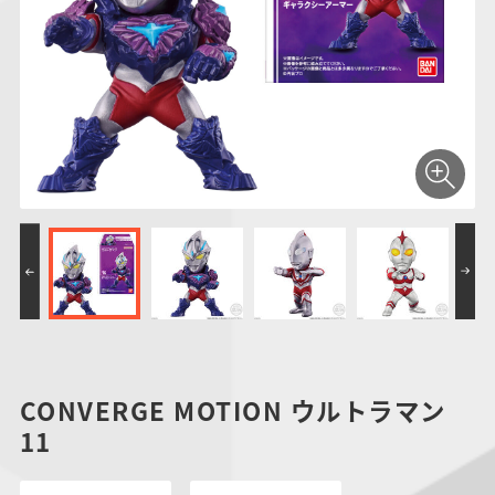
仮面ライダーシリー
キャラパキ
にふぉるめーしょん
ガンダムシリーズ
ポケモンスケールワ
アンパンマン
たまご
ま
ズ
＆スクエアシール
ールド
PROJECT R.E.D.・
つりグミ
ポケットモンスター
SMPシリーズ
サンリオキャラクタ
キャラデコ
わ
スーパー戦隊シリー
ーズ
ズ
CONVERGE MOTION ウルトラマン
11