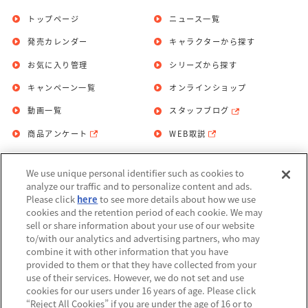
トップページ
ニュース一覧
発売カレンダー
キャラクターから探す
お気に入り管理
シリーズから探す
キャンペーン一覧
オンラインショップ
動画一覧
スタッフブログ
商品アンケート
WEB取説
We use unique personal identifier such as cookies to
お問い合わせ
個人情報保護方針
analyze our traffic and to personalize content and ads.
Please click
here
to see more details about how we use
利用規約
cookies and the retention period of each cookie. We may
sell or share information about your use of our website
Do Not Sell or Share My Personal
to/with our analytics and advertising partners, who may
Information
combine it with other information that you have
provided to them or that they have collected from your
アレルギー情報
use of their services. However, we do not set and use
cookies for our users under 16 years of age. Please click
“Reject All Cookies” if you are under the age of 16 or to