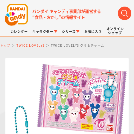
バンダイ キャンディ事業部が運営する
“食品・おかし”の情報サイト
オンライン
カレンダー
キャラクター
シリーズ
お気に入り
ショップ
トップ
TWICE LOVELYS
TWICE LOVELYS グミ＆チャーム
LINK TRAVELERS
チョコボックス
プリキュアシリーズ
チョコサプ
ドラゴンボール
ポケモンキッズ