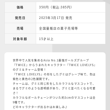
価格
350円（税込:385円）
発売日
2025年3月17日 発売
売場
全国量販店の菓子売場等
対象年齢
15才以上
世界中で人気を集めるAsia No.1最強ガールズグループ
『TWICE』からうまれたキャラクター『TWICE LOVELYS』
のグミ＆チャーム登場！
『TWICE LOVELYS』の形をしたグミはグレープ味で、色は
紫色と黄色の2色展開です。
チャームは、グミと同じ形をしたカラフルなマスコットで、
まるでグミのような透明感があり、グミと並べたくなる可愛
さ！
カラフルなボールチェーンがついた約3cmのマスコットは全
9種です。
どのキャラクターが出るかはお楽しみ♪