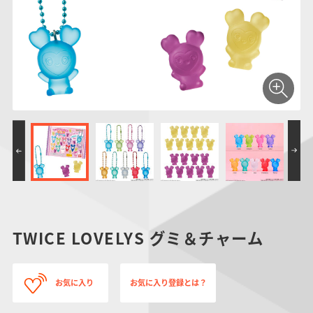
仮面ライダーシリー
キャラパキ
にふぉるめーしょん
ガンダムシリーズ
ポケモンスケールワ
アンパンマン
たまご
ま
ズ
＆スクエアシール
ールド
PROJECT R.E.D.・
つりグミ
ポケットモンスター
SMPシリーズ
サンリオキャラクタ
キャラデコ
わ
スーパー戦隊シリー
ーズ
ズ
TWICE LOVELYS グミ＆チャーム
お気に入り
お気に入り登録とは？