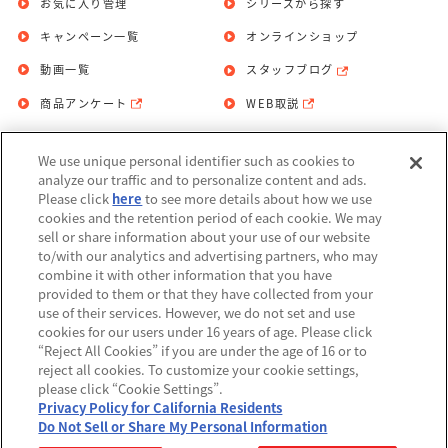
お気に入り管理
シリーズから探す
キャンペーン一覧
オンラインショップ
動画一覧
スタッフブログ
商品アンケート
WEB取説
We use unique personal identifier such as cookies to
お問い合わせ
個人情報保護方針
analyze our traffic and to personalize content and ads.
Please click
here
to see more details about how we use
利用規約
cookies and the retention period of each cookie. We may
sell or share information about your use of our website
Do Not Sell or Share My Personal
to/with our analytics and advertising partners, who may
Information
combine it with other information that you have
provided to them or that they have collected from your
アレルギー情報
use of their services. However, we do not set and use
cookies for our users under 16 years of age. Please click
“Reject All Cookies” if you are under the age of 16 or to
reject all cookies. To customize your cookie settings,
please click “Cookie Settings”.
Privacy Policy for California Residents
©BANDAI
Do Not Sell or Share My Personal Information