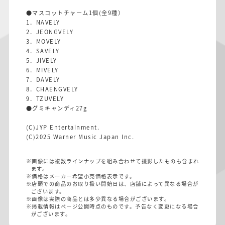
●マスコットチャーム1個(全9種）
1．NAVELY
2．JEONGVELY
3．MOVELY
4．SAVELY
5．JIVELY
6．MIVELY
7．DAVELY
8．CHAENGVELY
9．TZUVELY
●グミキャンディ27g
(C)JYP Entertainment.
(C)2025 Warner Music Japan Inc.
※画像には複数ラインナップを組み合わせて撮影したものも含まれ
ます。
※価格はメーカー希望小売価格表示です。
※店頭での商品のお取り扱い開始日は、店舗によって異なる場合が
ございます。
※画像は実際の商品とは多少異なる場合がございます。
※掲載情報はページ公開時点のものです。予告なく変更になる場合
がございます。