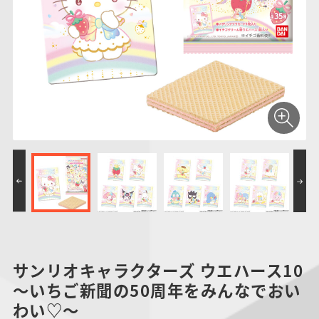
仮面ライダーシリー
キャラパキ
にふぉるめーしょん
ガンダムシリーズ
ポケモンスケールワ
アンパンマン
たまご
ま
ズ
＆スクエアシール
ールド
PROJECT R.E.D.・
つりグミ
ポケットモンスター
SMPシリーズ
サンリオキャラクタ
キャラデコ
わ
スーパー戦隊シリー
ーズ
ズ
サンリオキャラクターズ ウエハース10
～いちご新聞の50周年をみんなでおい
わい♡～