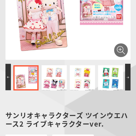
仮面ライダーシリー
キャラパキ
にふぉるめーしょん
ガンダムシリーズ
ポケモンスケールワ
アンパンマン
たまご
ま
ズ
＆スクエアシール
ールド
PROJECT R.E.D.・
つりグミ
ポケットモンスター
SMPシリーズ
サンリオキャラクタ
キャラデコ
わ
スーパー戦隊シリー
ーズ
ズ
サンリオキャラクターズ ツインウエハ
ース2 ライブキャラクターver.