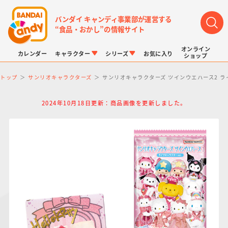
バンダイ キャンディ事業部が運営する
“食品・おかし”の情報サイト
オンライン
カレンダー
キャラクター
シリーズ
お気に入り
ショップ
トップ
サンリオキャラクターズ
サンリオキャラクターズ ツインウエハース2 ライ
2024年10月18日更新：商品画像を更新しました。
LINK TRAVELERS
チョコボックス
プリキュアシリーズ
チョコサプ
ドラゴンボール
ポケモンキッズ