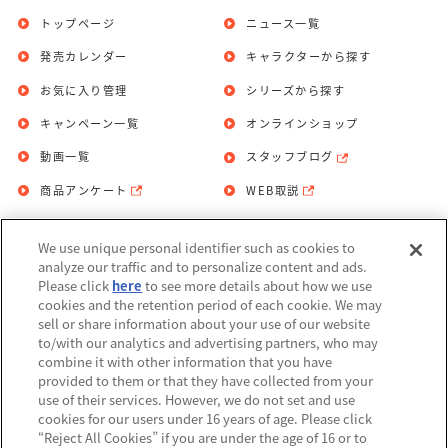
トップページ
ニュース一覧
発売カレンダー
キャラクターから探す
お気に入り管理
シリーズから探す
キャンペーン一覧
オンラインショップ
動画一覧
スタッフブログ
商品アンケート
WEB取説
We use unique personal identifier such as cookies to
お問い合わせ
個人情報保護方針
analyze our traffic and to personalize content and ads.
Please click
here
to see more details about how we use
利用規約
cookies and the retention period of each cookie. We may
sell or share information about your use of our website
Do Not Sell or Share My Personal
to/with our analytics and advertising partners, who may
Information
combine it with other information that you have
provided to them or that they have collected from your
アレルギー情報
use of their services. However, we do not set and use
cookies for our users under 16 years of age. Please click
“Reject All Cookies” if you are under the age of 16 or to