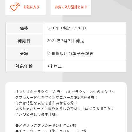
お気に入り
お気に入り登録とは？
価格
180円（税込:198円）
発売日
2025年2月3日 発売
売場
全国量販店の菓子売場等
対象年齢
3才以上
サンリオキャラクターズ ライブキャラクターver.のメタリッ
クプラカード付きツインウエハース第2弾が登場！
今弾は特別な衣装を着た素材を収録！
スペシャルカードは撮りおろしの素材にホログラム加工＆サ
インの箔押しの豪華仕様。
●メタリックプラカード1枚(全25種)
●チョコウエハース（準チョコレート）2枚