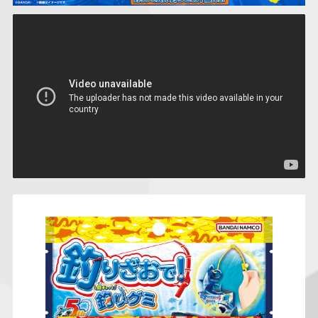
仮面ライダーシリー
キャラパキ
にふぉるめーしょん
ガンダムシリーズ
ポケモンスケールワ
アンパンマン
たまご
ま
ズ
＆スクエアシール
ールド
PROJECT R.E.D.・
つりグミ
ポケットモンスター
SMPシリーズ
サンリオキャラクタ
キャラデコ
わ
スーパー戦隊シリー
ーズ
ズ