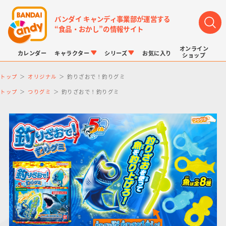
バンダイ キャンディ事業部が運営する
“食品・おかし”の情報サイト
オンライン
カレンダー
キャラクター
シリーズ
お気に入り
ショップ
トップ
オリジナル
釣りざおで！釣りグミ
トップ
つりグミ
釣りざおで！釣りグミ
LINK TRAVELERS
チョコボックス
プリキュアシリーズ
チョコサプ
ドラゴンボール
ポケモンキッズ