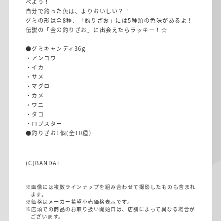
べよう！
自分で釣った魚は、よりおいしい？！
グミの形は全8種、「釣りざお」には5種類の色味があるよ！
伝説の「金の釣りざお」に出会えたらラッキー！☆
●グミキャンディ36g
・アンコウ
・イカ
・サメ
・マグロ
・カメ
・ワニ
・タコ
・ロブスター
●釣りざお1個(全10種）
(C)BANDAI
※画像には複数ラインナップを組み合わせて撮影したものも含まれ
ます。
※価格はメーカー希望小売価格表示です。
※店頭での商品のお取り扱い開始日は、店舗によって異なる場合が
ございます。