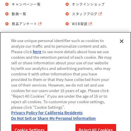
キャンペーン一覧
オンラインショップ
動画一覧
スタッフブログ
商品アンケート
WEB取説
We use unique personal identifier such as cookies to
お問い合わせ
個人情報保護方針
analyze our traffic and to personalize content and ads.
Please click
here
to see more details about how we use
利用規約
cookies and the retention period of each cookie. We may
sell or share information about your use of our website
Do Not Sell or Share My Personal
to/with our analytics and advertising partners, who may
Information
combine it with other information that you have
provided to them or that they have collected from your
アレルギー情報
use of their services. However, we do not set and use
cookies for our users under 16 years of age. Please click
“Reject All Cookies” if you are under the age of 16 or to
reject all cookies. To customize your cookie settings,
please click “Cookie Settings”.
Privacy Policy for California Residents
©BANDAI
Do Not Sell or Share My Personal Information
▼コピーライト一覧を表示する
Cookie Settings
Reject All Cookies