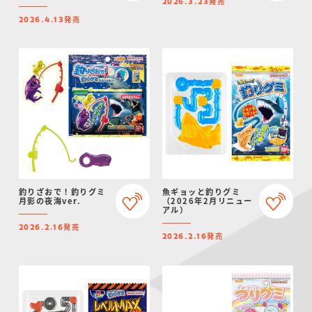
発売
2026.3.23
発売
2026.4.13
釣りざおで！釣りグミ
魚ギョッと釣りグミ
月影の夜海ver.
（2026年2月リニュー
アル）
発売
2026.2.16
発売
2026.2.16