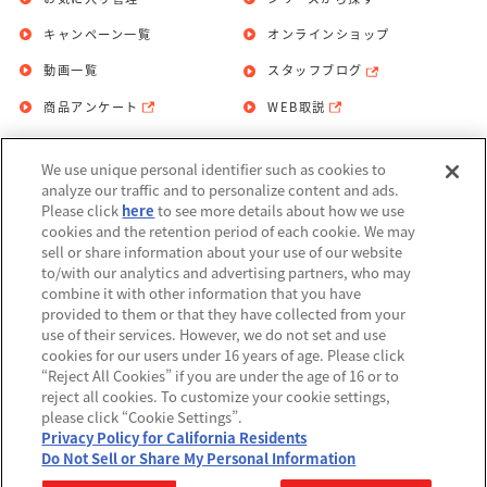
キャンペーン一覧
オンラインショップ
動画一覧
スタッフブログ
商品アンケート
WEB取説
We use unique personal identifier such as cookies to
お問い合わせ
個人情報保護方針
analyze our traffic and to personalize content and ads.
Please click
here
to see more details about how we use
利用規約
cookies and the retention period of each cookie. We may
sell or share information about your use of our website
Do Not Sell or Share My Personal
to/with our analytics and advertising partners, who may
Information
combine it with other information that you have
provided to them or that they have collected from your
アレルギー情報
use of their services. However, we do not set and use
cookies for our users under 16 years of age. Please click
“Reject All Cookies” if you are under the age of 16 or to
reject all cookies. To customize your cookie settings,
please click “Cookie Settings”.
Privacy Policy for California Residents
©BANDAI
Do Not Sell or Share My Personal Information