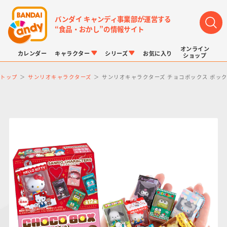
バンダイ キャンディ事業部が運営する
“食品・おかし”の情報サイト
オンライン
カレンダー
キャラクター
シリーズ
お気に入り
ショップ
トップ
サンリオキャラクターズ
サンリオキャラクターズ チョコボックス ボッ
LINK TRAVELERS
チョコボックス
プリキュアシリーズ
チョコサプ
ドラゴンボール
ポケモンキッズ