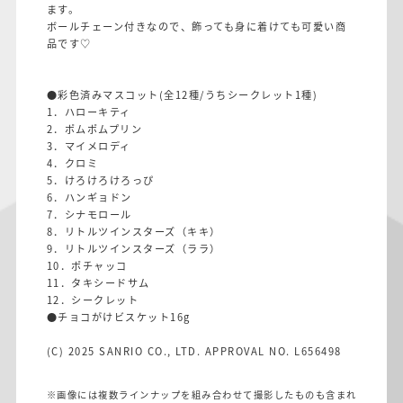
ます。
ボールチェーン付きなので、飾っても身に着けても可愛い商
品です♡
●彩色済みマスコット(全12種/うちシークレット1種)
1．ハローキティ
2．ポムポムプリン
3．マイメロディ
4．クロミ
5．けろけろけろっぴ
6．ハンギョドン
7．シナモロール
8．リトルツインスターズ（キキ）
9．リトルツインスターズ（ララ）
10．ポチャッコ
11．タキシードサム
12．シークレット
●チョコがけビスケット16g
(C) 2025 SANRIO CO., LTD. APPROVAL NO. L656498
※画像には複数ラインナップを組み合わせて撮影したものも含まれ