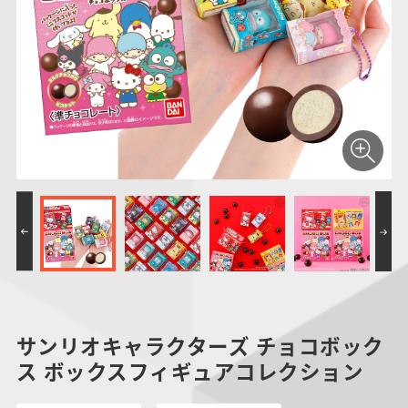
仮面ライダーシリー
キャラパキ
にふぉるめーしょん
ガンダムシリーズ
ポケモンスケールワ
アンパンマン
たまご
ま
ズ
＆スクエアシール
ールド
PROJECT R.E.D.・
つりグミ
ポケットモンスター
SMPシリーズ
サンリオキャラクタ
キャラデコ
わ
スーパー戦隊シリー
ーズ
ズ
サンリオキャラクターズ チョコボック
ス ボックスフィギュアコレクション