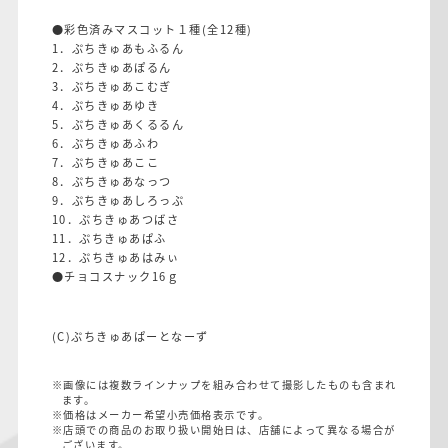
●彩色済みマスコット１種(全12種)
1．ぷちきゅあもふるん
2．ぷちきゅあぽるん
3．ぷちきゅあこむぎ
4．ぷちきゅあゆき
5．ぷちきゅあくるるん
6．ぷちきゅあふわ
7．ぷちきゅあここ
8．ぷちきゅあなっつ
9．ぷちきゅあしろっぷ
10．ぷちきゅあつばさ
11．ぷちきゅあぱふ
12．ぷちきゅあはみぃ
●チョコスナック16ｇ
(C)ぷちきゅあぱーとなーず
※画像には複数ラインナップを組み合わせて撮影したものも含まれ
ます。
※価格はメーカー希望小売価格表示です。
※店頭での商品のお取り扱い開始日は、店舗によって異なる場合が
ございます。