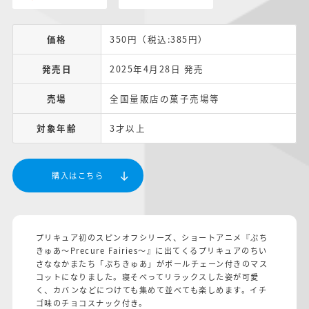
価格
350円（税込:385円）
発売日
2025年4月28日 発売
売場
全国量販店の菓子売場等
対象年齢
3才以上
購入はこちら
プリキュア初のスピンオフシリーズ、ショートアニメ『ぷち
きゅあ～Precure Fairies～』に出てくるプリキュアのちい
さななかまたち「ぷちきゅあ」がボールチェーン付きのマス
コットになりました。寝そべってリラックスした姿が可愛
く、カバンなどにつけても集めて並べても楽しめます。イチ
ゴ味のチョコスナック付き。