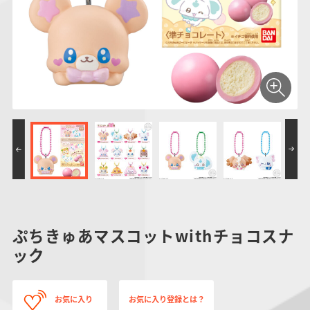
仮面ライダーシリー
キャラパキ
にふぉるめーしょん
ガンダムシリーズ
ポケモンスケールワ
アンパンマン
たまご
ま
ズ
＆スクエアシール
ールド
PROJECT R.E.D.・
つりグミ
ポケットモンスター
SMPシリーズ
サンリオキャラクタ
キャラデコ
わ
スーパー戦隊シリー
ーズ
ズ
ぷちきゅあマスコットwithチョコスナ
ック
お気に入り
お気に入り登録とは？