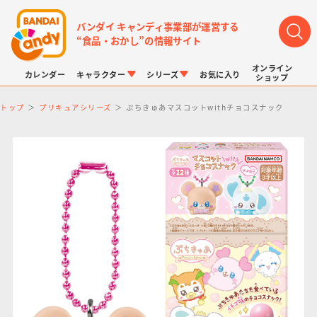
バンダイ キャンディ事業部が運営する
“食品・おかし”の情報サイト
オンライン
カレンダー
キャラクター
シリーズ
お気に入り
ショップ
トップ
プリキュアシリーズ
ぷちきゅあマスコットwithチョコスナック
LINK TRAVELERS
チョコボックス
プリキュアシリーズ
チョコサプ
ドラゴンボール
ポケモンキッズ