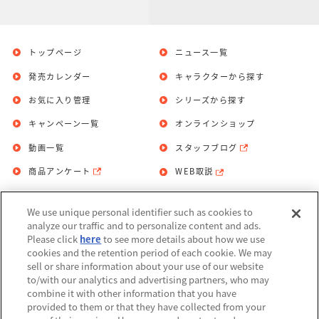
トップページ
ニュース一覧
発売カレンダー
キャラクターから探す
お気に入り管理
シリーズから探す
キャンペーン一覧
オンラインショップ
動画一覧
スタッフブログ
商品アンケート
WEB取説
We use unique personal identifier such as cookies to
お問い合わせ
個人情報保護方針
analyze our traffic and to personalize content and ads.
Please click
here
to see more details about how we use
利用規約
cookies and the retention period of each cookie. We may
sell or share information about your use of our website
Do Not Sell or Share My Personal
to/with our analytics and advertising partners, who may
Information
combine it with other information that you have
provided to them or that they have collected from your
アレルギー情報