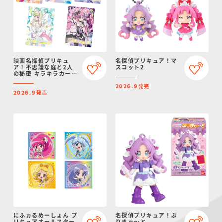
映画名探偵プリキュ
名探偵プリキュア！マ
ア！不思議な庭と2人
スコット2
の秘密 キラキラカード
グミ
発売
2026.9
発売
2026.9
にふぉるめーしょん プ
名探偵プリキュア！ぷ
リキュアオールスター
りきゅ～と