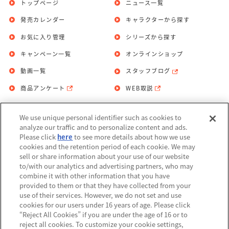
トップページ
ニュース一覧
発売カレンダー
キャラクターから探す
お気に入り管理
シリーズから探す
キャンペーン一覧
オンラインショップ
動画一覧
スタッフブログ
商品アンケート
WEB取説
We use unique personal identifier such as cookies to
お問い合わせ
個人情報保護方針
analyze our traffic and to personalize content and ads.
Please click
here
to see more details about how we use
利用規約
cookies and the retention period of each cookie. We may
sell or share information about your use of our website
Do Not Sell or Share My Personal
to/with our analytics and advertising partners, who may
Information
combine it with other information that you have
provided to them or that they have collected from your
アレルギー情報
use of their services. However, we do not set and use
cookies for our users under 16 years of age. Please click
“Reject All Cookies” if you are under the age of 16 or to
reject all cookies. To customize your cookie settings,