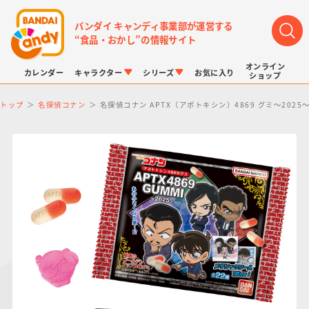
バンダイ キャンディ事業部が運営する
“食品・おかし”の情報サイト
オンライン
カレンダー
キャラクター
シリーズ
お気に入り
ショップ
トップ
名探偵コナン
名探偵コナン APTX（アポトキシン）4869 グミ～2025
LINK TRAVELERS
チョコボックス
プリキュアシリーズ
チョコサプ
ドラゴンボール
ポケモンキッズ