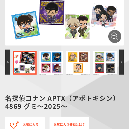
仮面ライダーシリー
キャラパキ
にふぉるめーしょん
ガンダムシリーズ
ポケモンスケールワ
アンパンマン
たまご
ま
ズ
＆スクエアシール
ールド
PROJECT R.E.D.・
つりグミ
ポケットモンスター
SMPシリーズ
サンリオキャラクタ
キャラデコ
わ
スーパー戦隊シリー
ーズ
ズ
名探偵コナン APTX（アポトキシン）
4869 グミ～2025～
お気に入り
お気に入り登録とは？