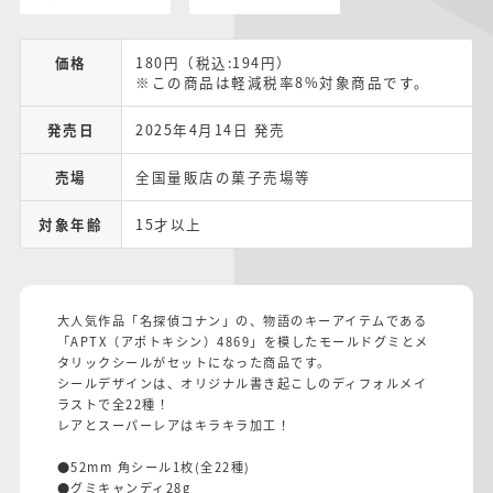
価格
180円（税込:194円）
※この商品は軽減税率8%対象商品です。
発売日
2025年4月14日 発売
売場
全国量販店の菓子売場等
対象年齢
15才以上
大人気作品「名探偵コナン」の、物語のキーアイテムである
「APTX（アポトキシン）4869」を模したモールドグミとメ
タリックシールがセットになった商品です。
シールデザインは、オリジナル書き起こしのディフォルメイ
ラストで全22種！
レアとスーパーレアはキラキラ加工！
●52mm 角シール1枚(全22種)
●グミキャンディ28g