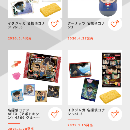
イタジャガ 名探偵コナ
クーナッツ 名探偵コナ
ン vol.6
ン3
発売
発売
2026.5.4
2026.4.27
名探偵コナン
イタジャガ 名探偵コナ
APTX（アポトキシ
ン vol.5
ン）4869 グミ～
2026～
発売
2025.9.15
発売
2026.4.20