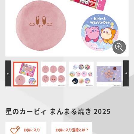
仮面ライダーシリー
キャラパキ
にふぉるめーしょん
ガンダムシリーズ
ポケモンスケールワ
アンパンマン
たまご
ま
ズ
＆スクエアシール
ールド
PROJECT R.E.D.・
つりグミ
ポケットモンスター
SMPシリーズ
サンリオキャラクタ
キャラデコ
わ
スーパー戦隊シリー
ーズ
ズ
星のカービィ まんまる焼き 2025
お気に入り
お気に入り登録とは？