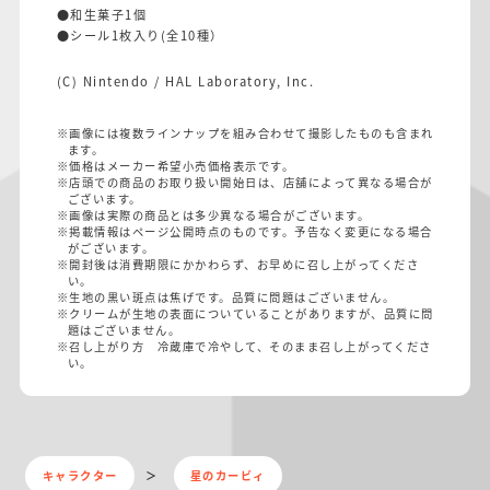
●和生菓子1個
●シール1枚入り(全10種）
(C) Nintendo / HAL Laboratory, Inc.
※画像には複数ラインナップを組み合わせて撮影したものも含まれ
ます。
※価格はメーカー希望小売価格表示です。
※店頭での商品のお取り扱い開始日は、店舗によって異なる場合が
ございます。
※画像は実際の商品とは多少異なる場合がございます。
※掲載情報はページ公開時点のものです。予告なく変更になる場合
がございます。
※開封後は消費期限にかかわらず、お早めに召し上がってくださ
い。
※生地の黒い斑点は焦げです。品質に問題はございません。
※クリームが生地の表面についていることがありますが、品質に問
題はございません。
※召し上がり方 冷蔵庫で冷やして、そのまま召し上がってくださ
い。
キャラクター
星のカービィ