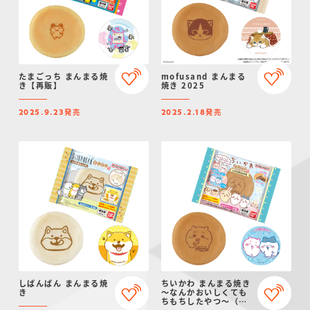
たまごっち まんまる焼
mofusand まんまる
き【再販】
焼き 2025
発売
発売
2025.9.23
2025.2.18
しばんばん まんまる焼
ちいかわ まんまる焼き
き
～なんかおいしくても
ちもちしたやつ～（チ