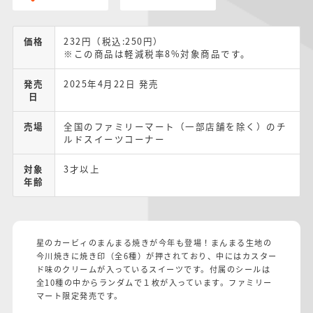
価格
232円（税込:250円）
※この商品は軽減税率8%対象商品です。
発売
2025年4月22日 発売
日
売場
全国のファミリーマート（一部店舗を除く）のチ
ルドスイーツコーナー
対象
3才以上
年齢
星のカービィのまんまる焼きが今年も登場！まんまる生地の
今川焼きに焼き印（全6種）が押されており、中にはカスター
ド味のクリームが入っているスイーツです。付属のシールは
全10種の中からランダムで１枚が入っています。ファミリー
マート限定発売です。