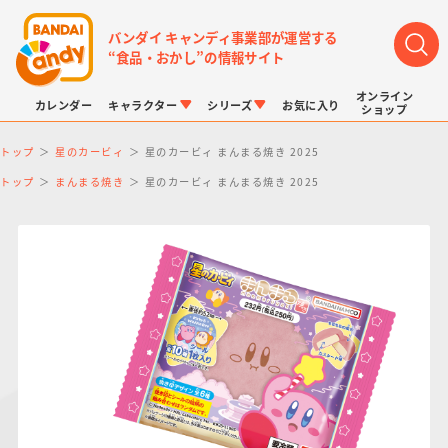
バンダイ キャンディ事業部が運営する
“食品・おかし”の情報サイト
オンライン
カレンダー
キャラクター
シリーズ
お気に入り
ショップ
トップ
星のカービィ
星のカービィ まんまる焼き 2025
トップ
まんまる焼き
星のカービィ まんまる焼き 2025
LINK TRAVELERS
チョコボックス
プリキュアシリーズ
チョコサプ
ドラゴンボール
ポケモンキッズ