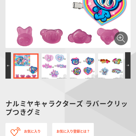
仮面ライダーシリー
キャラパキ
にふぉるめーしょん
ガンダムシリーズ
ポケモンスケールワ
アンパンマン
たまご
ま
ズ
＆スクエアシール
ールド
PROJECT R.E.D.・
つりグミ
ポケットモンスター
SMPシリーズ
サンリオキャラクタ
キャラデコ
わ
スーパー戦隊シリー
ーズ
ズ
ナルミヤキャラクターズ ラバークリッ
プつきグミ
お気に入り
お気に入り登録とは？