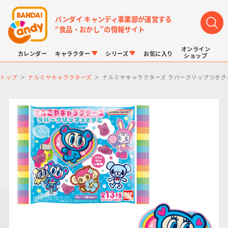
バンダイ キャンディ事業部が運営する
“食品・おかし”の情報サイト
オンライン
カレンダー
キャラクター
シリーズ
お気に入り
ショップ
トップ
ナルミヤキャラクターズ
ナルミヤキャラクターズ ラバークリップつきグ
LINK TRAVELERS
チョコボックス
プリキュアシリーズ
チョコサプ
ドラゴンボール
ポケモンキッズ