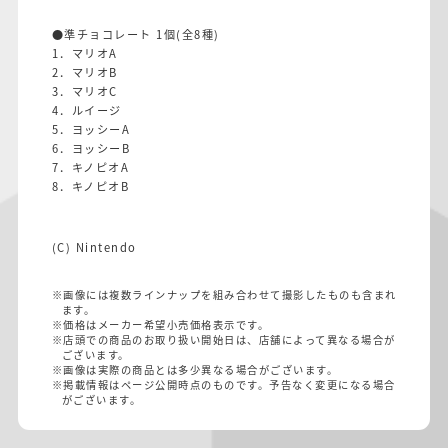
●準チョコレート 1個(全8種)
1．マリオA
2．マリオB
3．マリオC
4．ルイージ
5．ヨッシーA
6．ヨッシーB
7．キノピオA
8．キノピオB
(C) Nintendo
※画像には複数ラインナップを組み合わせて撮影したものも含まれ
ます。
※価格はメーカー希望小売価格表示です。
※店頭での商品のお取り扱い開始日は、店舗によって異なる場合が
ございます。
※画像は実際の商品とは多少異なる場合がございます。
※掲載情報はページ公開時点のものです。予告なく変更になる場合
がございます。