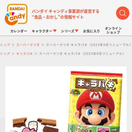
バンダイ キャンディ事業部が運営する
“食品・おかし”の情報サイト
オンライン
カレンダー
キャラクター
シリーズ
お気に入り
ショップ
トップ
スーパーマリオ
スーパーマリオ キャラパキ（2025年9月リニューアル
トップ
キャラパキ
スーパーマリオ キャラパキ（2025年9月リニューアル）
LINK TRAVELERS
チョコボックス
プリキュアシリーズ
チョコサプ
ドラゴンボール
ポケモンキッズ