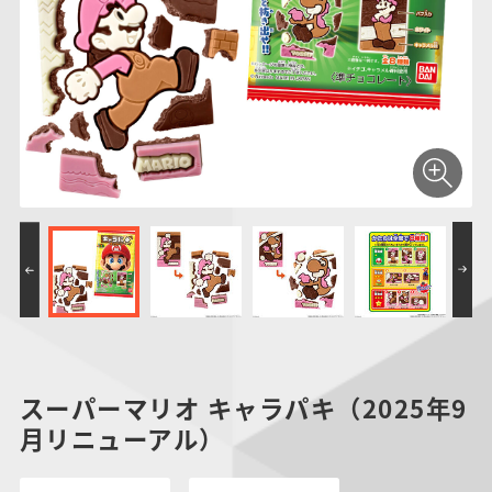
仮面ライダーシリー
キャラパキ
にふぉるめーしょん
ガンダムシリーズ
ポケモンスケールワ
アンパンマン
たまご
ま
ズ
＆スクエアシール
ールド
PROJECT R.E.D.・
つりグミ
ポケットモンスター
SMPシリーズ
サンリオキャラクタ
キャラデコ
わ
スーパー戦隊シリー
ーズ
ズ
スーパーマリオ キャラパキ（2025年9
月リニューアル）