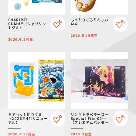
SHARIRIT
もっちりころりん♪お
GUMMY（シャリリッ
いぬ
トグミ）
発売
2026.5.18
発売
2026.6.8
魚ギョッと釣りグミ
リンクトラベラーズ～
（2026年4月リニュー
Special Film02～
アル）
【プレミアムバンダイ
限定】
発売
発送
2026.4.13
2026.3