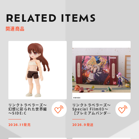
RELATED ITEMS
関連商品
リンクトラベラーズ～
リンクトラベラーズ～
幻想に彩られた世界編
Special Film03～
～SIDE:C
【プレミアムバンダイ
限定】
発売
発送
2026.11
2026.9