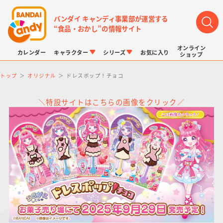
バンダイ キャンディ事業部が運営する
“食品・おかし”の情報サイト
オンライン
カレンダー
キャラクター
シリーズ
お気に入り
ショップ
トップ
オリジナル
ドレスポップ！チョコ
＼特設サイトはこちらの画像をクリック／
LINK TRAVELERS
チョコボックス
プリキュアシリーズ
チョコサプ
ドラゴンボール
ポケモンキッズ