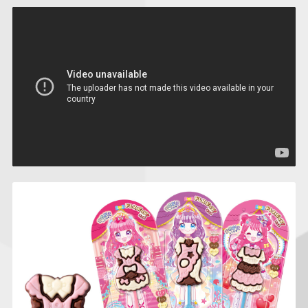
仮面ライダーシリー
キャラパキ
にふぉるめーしょん
ガンダムシリーズ
ポケモンスケールワ
アンパンマン
たまご
ま
ズ
＆スクエアシール
ールド
PROJECT R.E.D.・
つりグミ
ポケットモンスター
SMPシリーズ
サンリオキャラクタ
キャラデコ
わ
スーパー戦隊シリー
ーズ
ズ