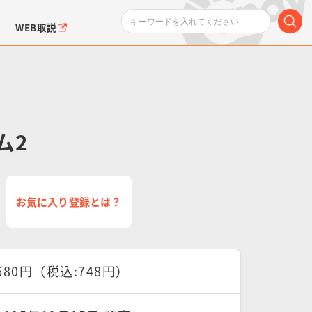
WEB取説
ム2
ンダムシリーズ
ふぉるめーしょん＆
ポケットモンスター
SMPシリーズ
ドラゴン
ポケモン
お気に入り登録とは？
クエアシール
680円（税込:748円）