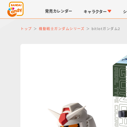
発売
カレンダー
キャラクター
シ
トップ
機動戦士ガンダムシリーズ
bitlotガンダム2
LINK TRAVELERS
チョコボックス
仮面ライダーシリーズ
キャラパキ