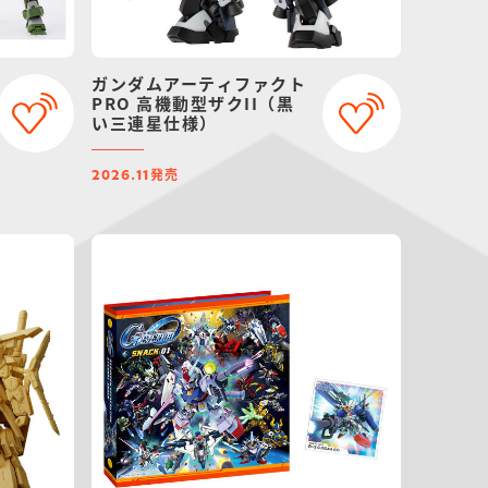
ガンダムアーティファクト
PRO 高機動型ザクII（黒
い三連星仕様）
発売
2026.11