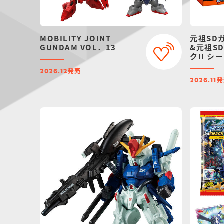
MOBILITY JOINT
元祖SD
GUNDAM VOL．13
&元祖S
クII 
【プレミ
発売
2026.12
定】
発
2026.11