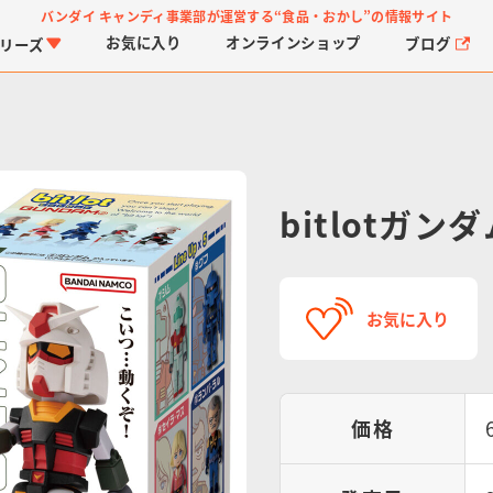
バンダイ キャンディ事業部が運営する
“食品・おかし”の情報サイト
お気に入り
オンライン
ショップ
ブログ
リーズ
bitlotガンダ
PROJECT R.E.D.・ス
つりグミ
プリキュアシリーズ
チョコサプ
ガ
に
お気に入り
ーパー戦隊シリーズ
ス
価格