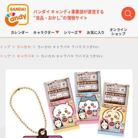
バンダイ キャンディ事業部が運営する
“食品・おかし”の情報サイト
オンライン
カレンダー
キャラクター
シリーズ
お気に入り
ショップ
トップ
ちいかわ
ちいかわ キャラパキ ラバマスつきVer.
トップ
キャラパキ
ちいかわ キャラパキ ラバマスつきVer.
LINK TRAVELERS
チョコボックス
プリキュアシリーズ
チョコサプ
ドラゴンボール
ポケモンキッズ