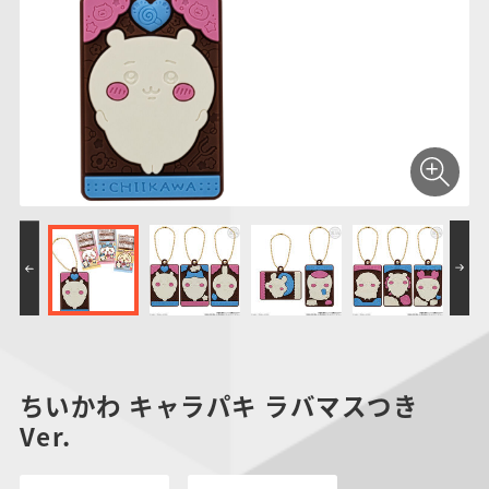
仮面ライダーシリー
キャラパキ
にふぉるめーしょん
ガンダムシリーズ
ポケモンスケールワ
アンパンマン
たまご
ま
ズ
＆スクエアシール
ールド
PROJECT R.E.D.・
つりグミ
ポケットモンスター
SMPシリーズ
サンリオキャラクタ
キャラデコ
わ
スーパー戦隊シリー
ーズ
ズ
ちいかわ キャラパキ ラバマスつき
Ver.