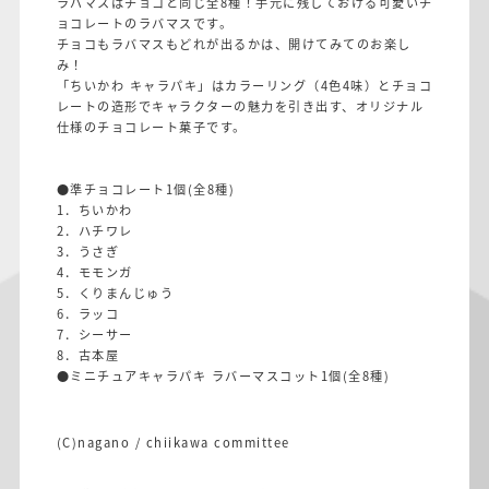
ラバマスはチョコと同じ全8種！手元に残しておける可愛いチ
ョコレートのラバマスです。
チョコもラバマスもどれが出るかは、開けてみてのお楽し
み！
「ちいかわ キャラパキ」はカラーリング（4色4味）とチョコ
レートの造形でキャラクターの魅力を引き出す、オリジナル
仕様のチョコレート菓子です。
●準チョコレート1個(全8種)
1．ちいかわ
2．ハチワレ
3．うさぎ
4．モモンガ
5．くりまんじゅう
6．ラッコ
7．シーサー
8．古本屋
●ミニチュアキャラパキ ラバーマスコット1個(全8種)
(C)nagano / chiikawa committee