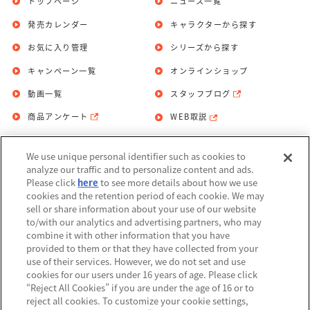
トップページ
ニュース一覧
発売カレンダー
キャラクターから探す
お気に入り管理
シリーズから探す
キャンペーン一覧
オンラインショップ
動画一覧
スタッフブログ
商品アンケート
WEB取説
We use unique personal identifier such as cookies to
お問い合わせ
個人情報保護方針
analyze our traffic and to personalize content and ads.
Please click
here
to see more details about how we use
利用規約
cookies and the retention period of each cookie. We may
sell or share information about your use of our website
Do Not Sell or Share My Personal
to/with our analytics and advertising partners, who may
Information
combine it with other information that you have
provided to them or that they have collected from your
アレルギー情報
use of their services. However, we do not set and use
cookies for our users under 16 years of age. Please click
“Reject All Cookies” if you are under the age of 16 or to
reject all cookies. To customize your cookie settings,