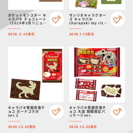
ポケットモンスター キ
サンリオキャラクター
ャラパキ チョコレート
ズ キャラパキ
（2026年3月リニュー
charapaki my rich
アル）
～宇治抹茶～
発売
発売
2026.3.23
2026.1.12
キャラパキ発掘恐竜チ
キャラパキ発掘恐竜チ
ョコ ガーナコラボ
ョコ 大袋 期間限定パ
ver.2
ッケージver.
発売
発売
2025.12.22
2025.12.22