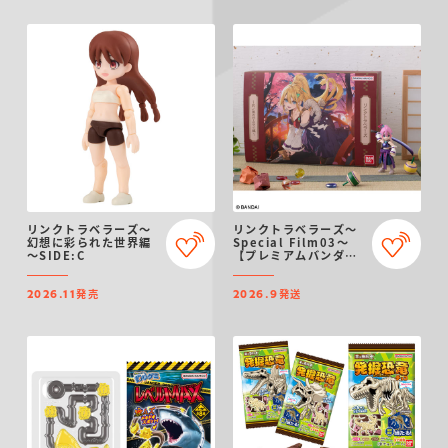
リンクトラベラーズ～
リンクトラベラーズ～
幻想に彩られた世界編
Special Film03～
～SIDE:C
【プレミアムバンダイ
限定】
発売
発送
2026.11
2026.9