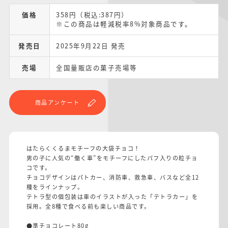
価格
358円（税込:387円）
※この商品は軽減税率8%対象商品です。
発売日
2025年9月22日 発売
売場
全国量販店の菓子売場等
商品アンケート
はたらくくるまモチーフの大袋チョコ！
男の子に人気の“働く車”をモチーフにしたパフ入りの粒チョ
コです。
チョコデザインはパトカー、消防車、救急車、バスなど全12
種をラインナップ。
テトラ型の個包装は車のイラストが入った「テトラカー」を
採用。全8種で食べる前も楽しい商品です。
●準チョコレート80g