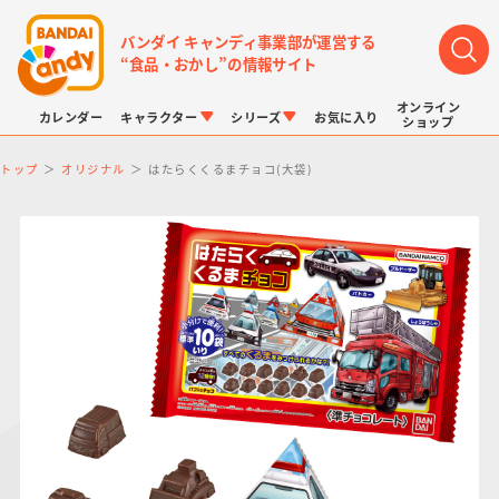
バンダイ キャンディ事業部が運営する
“食品・おかし”の情報サイト
オンライン
カレンダー
キャラクター
シリーズ
お気に入り
ショップ
トップ
オリジナル
はたらくくるまチョコ(大袋)
LINK TRAVELERS
チョコボックス
プリキュアシリーズ
チョコサプ
ドラゴンボール
ポケモンキッズ