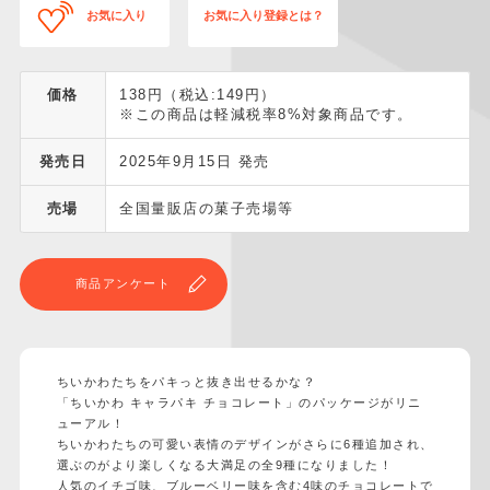
お気に入り
お気に入り登録とは？
価格
138円（税込:149円）
※この商品は軽減税率8%対象商品です。
発売日
2025年9月15日 発売
売場
全国量販店の菓子売場等
商品アンケート
ちいかわたちをパキっと抜き出せるかな？
「ちいかわ キャラパキ チョコレート」のパッケージがリニ
ューアル！
ちいかわたちの可愛い表情のデザインがさらに6種追加され、
選ぶのがより楽しくなる大満足の全9種になりました！
人気のイチゴ味、ブルーベリー味を含む4味のチョコレートで