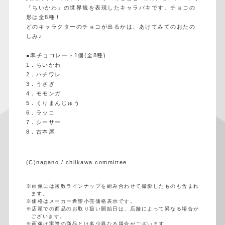
「ちいかわ」の世界観を表現したキャラパキです。チョコの
形は全8種！
どのキャラクターのチョコが出るかは、あけてみてのおたの
しみ♪
●準チョコレート1個(全8種)
1．ちいかわ
2．ハチワレ
3．うさぎ
4．モモンガ
5．くりまんじゅう
6．ラッコ
7．シーサー
8．古本屋
(C)nagano / chiikawa committee
※画像には複数ラインナップを組み合わせて撮影したものも含まれ
ます。
※価格はメーカー希望小売価格表示です。
※店頭での商品のお取り扱い開始日は、店舗によって異なる場合が
ございます。
※画像は実際の商品とは多少異なる場合がございます。