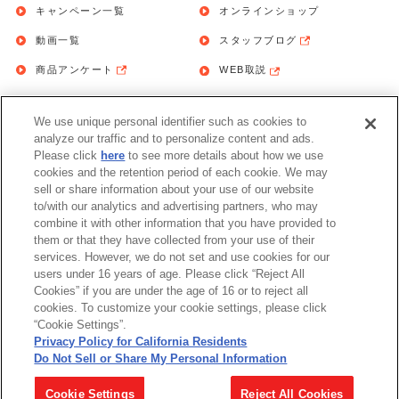
キャンペーン一覧
オンラインショップ
動画一覧
スタッフブログ
商品アンケート
WEB取説
We use unique personal identifier such as cookies to
お問い合わせ
個人情報保護方針
analyze our traffic and to personalize content and ads.
Please click
here
to see more details about how we use
利用規約
cookies and the retention period of each cookie. We may
sell or share information about your use of our website
Do Not Sell or Share My Personal
to/with our analytics and advertising partners, who may
Information
combine it with other information that you have provided to
them or that they have collected from your use of their
アレルギー情報
services. However, we do not set and use cookies for our
users under 16 years of age. Please click “Reject All
Cookies” if you are under the age of 16 or to reject all
cookies. To customize your cookie settings, please click
“Cookie Settings”.
Privacy Policy for California Residents
©BANDAI
Do Not Sell or Share My Personal Information
▼コピーライト一覧を表示する
Cookie Settings
Reject All Cookies