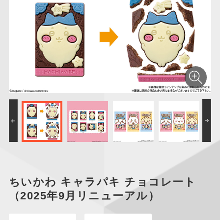
仮面ライダーシリー
キャラパキ
にふぉるめーしょん
ガンダムシリーズ
ポケモンスケールワ
アンパンマン
たまご
ま
ズ
＆スクエアシール
ールド
PROJECT R.E.D.・
つりグミ
ポケットモンスター
SMPシリーズ
サンリオキャラクタ
キャラデコ
わ
スーパー戦隊シリー
ーズ
ズ
ちいかわ キャラパキ チョコレート
（2025年9月リニューアル）