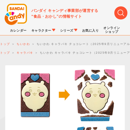
バンダイ キャンディ事業部が運営する
“食品・おかし”の情報サイト
オンライン
カレンダー
キャラクター
シリーズ
お気に入り
ショップ
トップ
ちいかわ
ちいかわ キャラパキ チョコレート（2025年9月リニューア
トップ
キャラパキ
ちいかわ キャラパキ チョコレート（2025年9月リニュー
LINK TRAVELERS
チョコボックス
プリキュアシリーズ
チョコサプ
ドラゴンボール
ポケモンキッズ