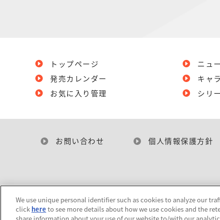
トップページ
ニュ
発売カレンダー
キャ
お気に入り管理
シリ
お問い合わせ
個人情報保護方針
We use unique personal identifier such as cookies to analyze our traf
click
here
to see more details about how we use cookies and the rete
share information about your use of our website to/with our analyti