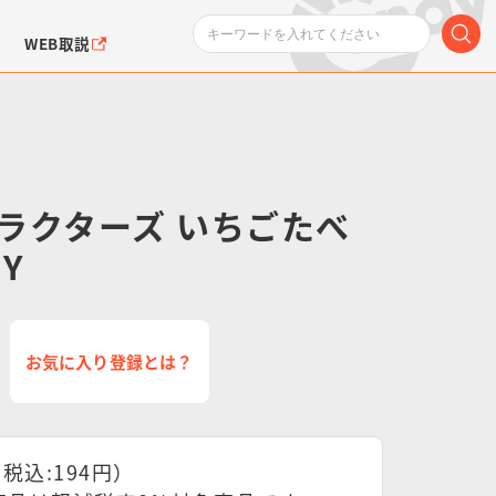
WEB取説
ラクターズ いちごたべ
Y
ンダムシリーズ
ふぉるめーしょん＆
ポケットモンスター
SMPシリーズ
ドラゴン
ポケモン
クエアシール
お気に入り登録とは？
（税込:194円）