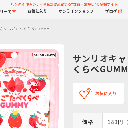
バンダイ キャンディ事業部が運営する
“食品・おかし”の情報サイト
お気に入り
オンライン
ショップ
ブログ
リーズ
 いちごたべくらべGUMMY
サンリオキャ
くらべGUMM
PROJECT R.E.D.・ス
つりグミ
プリキュアシリーズ
チョコサプ
ガ
に
ーパー戦隊シリーズ
ス
お気に入り
価格
180円