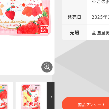
※この
発売日
2025年
売場
全国量
商品アンケート