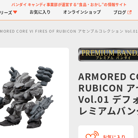
バンダイ キャンディ事業部が運営する
“食品・おかし”の情報サイト
お気に入り
オンライン
ショップ
ブログ
リーズ
RMORED CORE VI FIRES OF RUBICON アセンブルコレクション
ARMORED CO
RUBICON
PROJECT R.E.D.・ス
つりグミ
プリキュアシリーズ
チョコサプ
ガ
に
ーパー戦隊シリーズ
ス
Vol.01 
レミアムバン
お気に入り