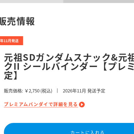
販売情報
6年11月発送
元祖SDガンダムスナック&元
クII シールバインダー【プレ
定】
販売価格:
￥2,750
(税込)
2026
年
11
月 発送予定
プレミアムバンダイで詳細を見る
カートに入れる