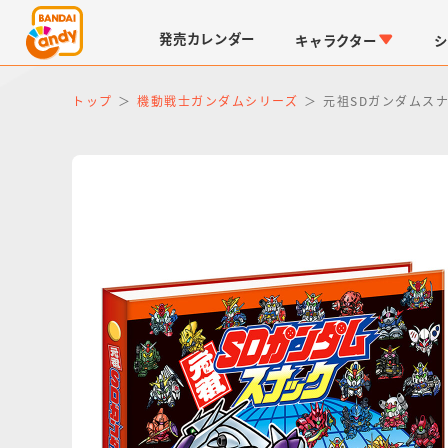
発売
カレンダー
キャラクター
シ
トップ
機動戦士ガンダムシリーズ
元祖SDガンダムス
LINK TRAVELERS
チョコボックス
仮面ライダーシリーズ
キャラパキ