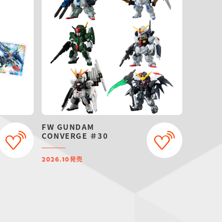
FW GUNDAM
CONVERGE ＃30
発売
2026.10