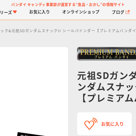
バンダイ キャンディ事業部が運営する
“食品・おかし”の情報サイト
お気に入り
オンライン
ショップ
ブログ
リーズ
ナック&元祖SDガンダムスナックII シールバインダー【プレミアムバンダ
元祖SDガン
ンダムスナッ
PROJECT R.E.D.・ス
つりグミ
プリキュアシリーズ
チョコサプ
ガ
に
ーパー戦隊シリーズ
ス
【プレミアム
お気に入り