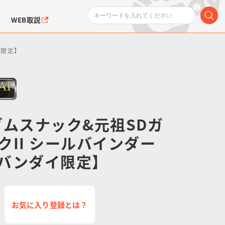
WEB取説
イ限定】
ダムスナック&元祖SDガ
クII シールバインダー
ンダムシリーズ
ふぉるめーしょん＆
ポケットモンスター
SMPシリーズ
ドラゴン
ポケモン
クエアシール
バンダイ限定】
お気に入り登録とは？