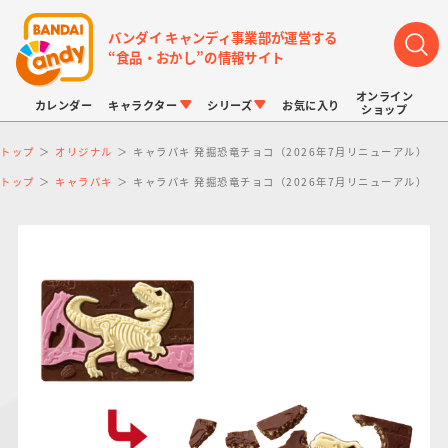
バンダイ キャンディ事業部が運営する
“食品・おかし”の情報サイト
オンライン
カレンダー
キャラクター
シリーズ
お気に入り
ショップ
トップ
オリジナル
キャラパキ 発掘恐竜チョコ（2026年7月リニューアル）
トップ
キャラパキ
キャラパキ 発掘恐竜チョコ（2026年7月リニューアル）
LINK TRAVELERS
チョコボックス
プリキュアシリーズ
チョコサプ
ドラゴンボール
ポケモンキッズ