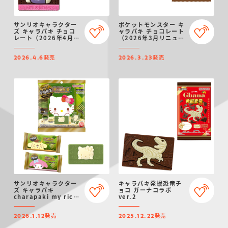
サンリオキャラクター
ポケットモンスター キ
ズ キャラパキ チョコ
ャラパキ チョコレート
レート（2026年4月リ
（2026年3月リニュー
ニューアル）
アル）
発売
発売
2026.4.6
2026.3.23
サンリオキャラクター
キャラパキ発掘恐竜チ
ズ キャラパキ
ョコ ガーナコラボ
charapaki my rich
ver.2
～宇治抹茶～
発売
発売
2026.1.12
2025.12.22