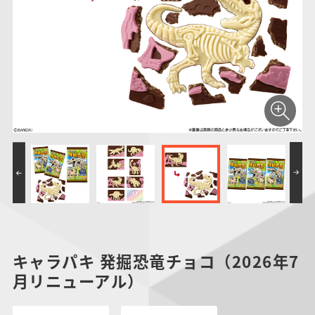
仮面ライダーシリー
キャラパキ
にふぉるめーしょん
ガンダムシリーズ
ポケモンスケールワ
アンパンマン
たまご
ま
ズ
＆スクエアシール
ールド
PROJECT R.E.D.・
つりグミ
ポケットモンスター
SMPシリーズ
サンリオキャラクタ
キャラデコ
わ
スーパー戦隊シリー
ーズ
ズ
キャラパキ 発掘恐竜チョコ（2026年7
月リニューアル）