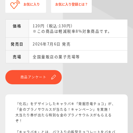
お気に入り
お気に入り登録とは？
価格
120円（税込:130円）
※この商品は軽減税率8%対象商品です。
発売日
2026年7月6日 発売
売場
全国量販店の菓子売場等
商品アンケート
『化石』をデザインしたキャラパキ「発掘恐竜チョコ」が、
「金のプラノサウルスが当たる！キャンペーン」を実施！
大当たり券が出たら特別な金のプラノサウルスがもらえる
ぞ！
「キャラパキ」とは、パフ入りの板型チョコレートをパキパ