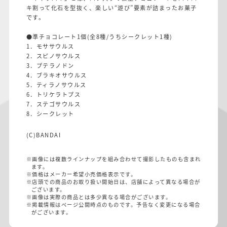
キ割って化石を型抜く、楽しい“遊び”要素が詰まったお菓子
です。
●準チョコレート1個(全8種/うちシークレット1種)
1．モササウルス
2．スピノサウルス
3．プテラノドン
4．ブラキオサウルス
5．ティラノサウルス
6．トリケラトプス
7．ステゴサウルス
8．シークレット
(C)BANDAI
※画像には複数ラインナップを組み合わせて撮影したものも含まれ
ます。
※価格はメーカー希望小売価格表示です。
※店頭での商品のお取り扱い開始日は、店舗によって異なる場合が
ございます。
※画像は実際の商品とは多少異なる場合がございます。
※掲載情報はページ公開時点のものです。予告なく変更になる場合
がございます。