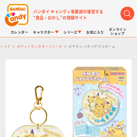
バンダイ キャンディ事業部が運営する
“食品・おかし”の情報サイト
オンライン
カレンダー
キャラクター
シリーズ
お気に入り
ショップ
トップ
ポケットモンスターシリーズ
ポケモン パチパチデコネーム
LINK TRAVELERS
チョコボックス
プリキュアシリーズ
チョコサプ
ドラゴンボール
ポケモンキッズ