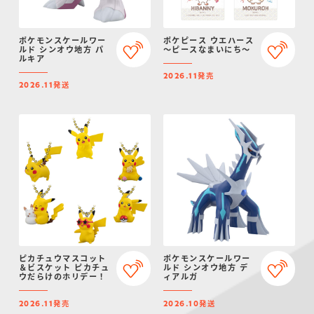
ポケモンスケールワー
ポケピース ウエハース
ルド シンオウ地方 パ
～ピースなまいにち～
ルキア
発売
2026.11
発送
2026.11
ピカチュウマスコット
ポケモンスケールワー
＆ビスケット ピカチュ
ルド シンオウ地方 デ
ウだらけのホリデー！
ィアルガ
発売
発送
2026.11
2026.10