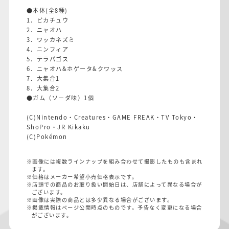
●本体(全8種)
1．ピカチュウ
2．ニャオハ
3．ワッカネズミ
4．ニンフィア
5．テラパゴス
6．ニャオハ&ホゲータ&クワッス
7．大集合1
8．大集合2
●ガム（ソーダ味）1個
(C)Nintendo・Creatures・GAME FREAK・TV Tokyo・
ShoPro・JR Kikaku
(C)Pokémon
※画像には複数ラインナップを組み合わせて撮影したものも含まれ
ます。
※価格はメーカー希望小売価格表示です。
※店頭での商品のお取り扱い開始日は、店舗によって異なる場合が
ございます。
※画像は実際の商品とは多少異なる場合がございます。
※掲載情報はページ公開時点のものです。予告なく変更になる場合
がございます。