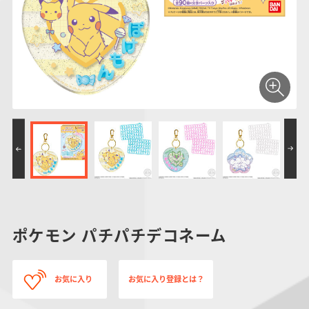
仮面ライダーシリー
キャラパキ
にふぉるめーしょん
ガンダムシリーズ
ポケモンスケールワ
アンパンマン
たまご
ま
ズ
＆スクエアシール
ールド
PROJECT R.E.D.・
つりグミ
ポケットモンスター
SMPシリーズ
サンリオキャラクタ
キャラデコ
わ
スーパー戦隊シリー
ーズ
ズ
ポケモン パチパチデコネーム
お気に入り
お気に入り登録とは？