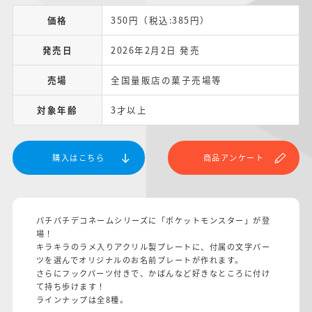
価格
350円（税込:385円）
発売日
2026年2月2日 発売
売場
全国量販店の菓子売場等
対象年齢
3才以上
購入はこちら
商品アンケート
パチパチデコネームシリーズに「ポケットモンスター」が登
場！
キラキラのラメ入りアクリル製プレートに、付属の文字パー
ツを選んでオリジナルのお名前プレートが作れます。
さらにフックパーツ付きで、かばんなど好きなところに付け
て持ち歩けます！
ラインナップは全8種。