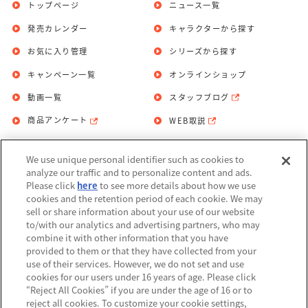
トップページ
ニュース一覧
発売カレンダー
キャラクターから探す
お気に入り管理
シリーズから探す
キャンペーン一覧
オンラインショップ
動画一覧
スタッフブログ
商品アンケート
WEB取説
We use unique personal identifier such as cookies to
お問い合わせ
個人情報保護方針
analyze our traffic and to personalize content and ads.
Please click
here
to see more details about how we use
利用規約
cookies and the retention period of each cookie. We may
sell or share information about your use of our website
Do Not Sell or Share My Personal
to/with our analytics and advertising partners, who may
Information
combine it with other information that you have
provided to them or that they have collected from your
アレルギー情報
use of their services. However, we do not set and use
cookies for our users under 16 years of age. Please click
“Reject All Cookies” if you are under the age of 16 or to
reject all cookies. To customize your cookie settings,