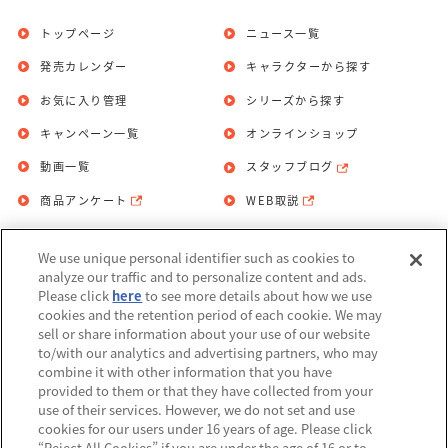
トップページ
ニュース一覧
発売カレンダー
キャラクターから探す
お気に入り管理
シリーズから探す
キャンペーン一覧
オンラインショップ
動画一覧
スタッフブログ
商品アンケート
WEB取説
We use unique personal identifier such as cookies to
お問い合わせ
個人情報保護方針
analyze our traffic and to personalize content and ads.
Please click
here
to see more details about how we use
利用規約
cookies and the retention period of each cookie. We may
sell or share information about your use of our website
Do Not Sell or Share My Personal
to/with our analytics and advertising partners, who may
Information
combine it with other information that you have
provided to them or that they have collected from your
アレルギー情報
use of their services. However, we do not set and use
cookies for our users under 16 years of age. Please click
“Reject All Cookies” if you are under the age of 16 or to