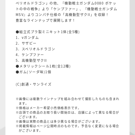
ペリオルドラゴン」の他、『機動戦士ガンダム0080 ポケッ
トの中の戦争』より「ケンプファー」、『機動戦士ガンダム
MSV』よりコンパチ仕様の「高機動型ザクII」を収録！
豊富なラインナップで展開します！
●組立式プラ製ミニキット1体(全5種)
1．νガンダム
2．サザビー
3．スペリオルドラゴン
4．ケンプファー
5．高機動型ザクII
●メタリックシール1枚(全12種)
●ガム(ソーダ味)1個
(C)創通・サンライズ
※画像には複数ラインナップを組み合わせて撮影したものも含まれ
ます。
※価格はメーカー希望小売価格表示です。
※店頭での商品のお取り扱い開始日は、店舗によって異なる場合が
ございます。
※画像は実際の商品とは多少異なる場合がございます。
※掲載情報はページ公開時点のものです。予告なく変更になる場合
がございます。