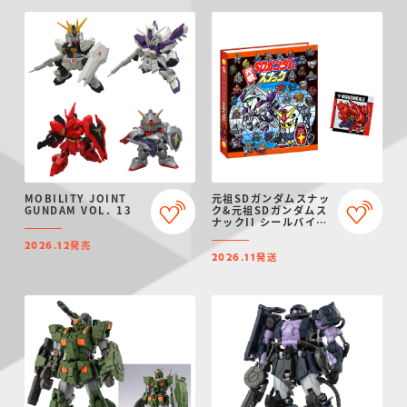
MOBILITY JOINT
元祖SDガンダムスナッ
GUNDAM VOL．13
ク&元祖SDガンダムス
ナックII シールバイン
ダー【プレミアムバン
発売
ダイ限定】
2026.12
発送
2026.11