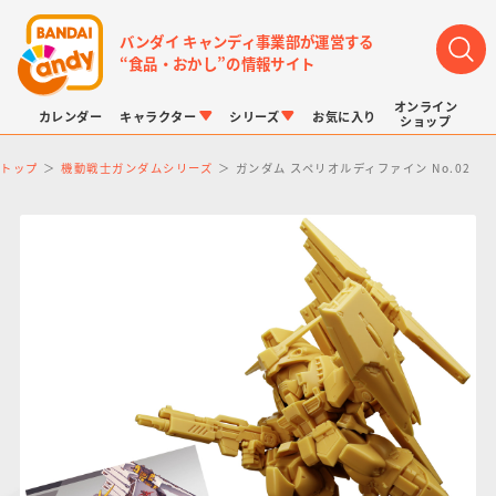
バンダイ キャンディ事業部が運営する
“食品・おかし”の情報サイト
オンライン
カレンダー
キャラクター
シリーズ
お気に入り
ショップ
トップ
機動戦士ガンダムシリーズ
ガンダム スペリオルディファイン No.02
LINK TRAVELERS
チョコボックス
プリキュアシリーズ
チョコサプ
ドラゴンボール
ポケモンキッズ