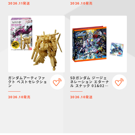
発送
発売
2026.11
2026.10
ガンダムアーティファ
SDガンダム ジージェ
クト ベストセレクショ
ネレーション エターナ
ン
ル スナック 01&02
シールバインダー【プ
レミアムバンダイ限
発売
発送
定】
2026.10
2026.10