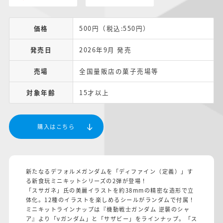
価格
500円（税込:550円）
発売日
2026年9月 発売
売場
全国量販店の菓子売場等
対象年齢
15才以上
購入はこちら
新たなるデフォルメガンダムを「ディファイン（定義）」す
る新食玩ミニキットシリーズの2弾が登場！
「スサガネ」氏の美麗イラストを約38mmの精密な造形で立
体化。12種のイラストを楽しめるシールがランダムで付属！
ミニキットラインナップは『機動戦士ガンダム 逆襲のシャ
ア』より「νガンダム」と「サザビー」をラインナップ。「ス