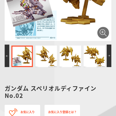
仮面ライダーシリー
キャラパキ
にふぉるめーしょん
ガンダムシリーズ
ポケモンスケールワ
アンパンマン
たまご
ま
ズ
＆スクエアシール
ールド
PROJECT R.E.D.・
つりグミ
ポケットモンスター
SMPシリーズ
サンリオキャラクタ
キャラデコ
わ
スーパー戦隊シリー
ーズ
ズ
ガンダム スペリオルディファイン
No.02
お気に入り
お気に入り登録とは？