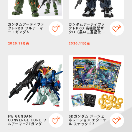
ガンダムアーティファ
ガンダムアーティファ
クトPRO フルアーマ
クトPRO 高機動型ザ
ー・ガンダム
クII（黒い三連星仕
様）
発売
発売
2026.11
2026.11
FW GUNDAM
SDガンダム ジージェ
CONVERGE CORE フ
ネレーション エターナ
ルアーマーZZガンダム
ル スナック 02
【プレミアムバンダイ
限定】