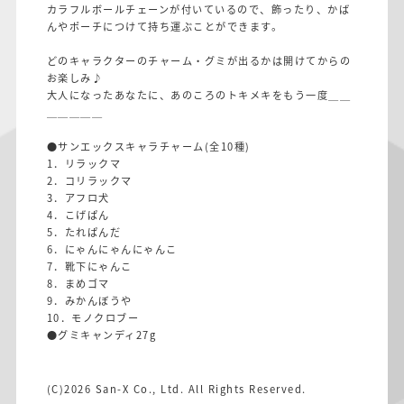
カラフルボールチェーンが付いているので、飾ったり、かば
んやポーチにつけて持ち運ぶことができます。
どのキャラクターのチャーム・グミが出るかは開けてからの
お楽しみ♪
大人になったあなたに、あのころのトキメキをもう一度＿＿
＿＿＿＿＿
●サンエックスキャラチャーム(全10種)
1．リラックマ
2．コリラックマ
3．アフロ犬
4．こげぱん
5．たれぱんだ
6．にゃんにゃんにゃんこ
7．靴下にゃんこ
8．まめゴマ
9．みかんぼうや
10．モノクロブー
●グミキャンディ27g
(C)2026 San-X Co., Ltd. All Rights Reserved.