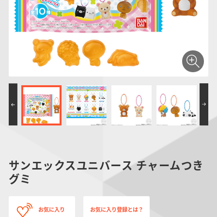
仮面ライダーシリー
キャラパキ
にふぉるめーしょん
ガンダムシリーズ
ポケモンスケールワ
アンパンマン
たまご
ま
ズ
＆スクエアシール
ールド
PROJECT R.E.D.・
つりグミ
ポケットモンスター
SMPシリーズ
サンリオキャラクタ
キャラデコ
わ
スーパー戦隊シリー
ーズ
ズ
サンエックスユニバース チャームつき
グミ
お気に入り
お気に入り登録とは？