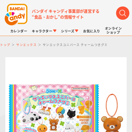
バンダイ キャンディ事業部が運営する
“食品・おかし”の情報サイト
オンライン
カレンダー
キャラクター
シリーズ
お気に入り
ショップ
トップ
サンエックス
サンエックスユニバース チャームつきグミ
LINK TRAVELERS
チョコボックス
プリキュアシリーズ
チョコサプ
ドラゴンボール
ポケモンキッズ